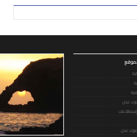
لموقع
لية
ية
مية
وت عدن
 إستطلاعات
وت عدن