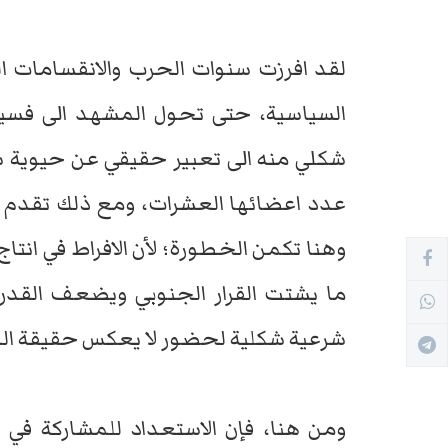
لقد افرزت سنوات الحرب والانقسامات ال
السياسية، حتى تحول المشهد الى فسيفسا
شكلي منه الى تعبير حقيقي عن حيوية س
عدد اعضائها العشرات، ومع ذلك تقدم ب
وهنا تكمن الخطورة؛ لأن الافراط في انتاج
ما يشتت القرار الجنوبي ويضعف القد
شرعية شكلية لحضور لا يعكس حقيقة المزا
ومن هنا، فإن الاستعداد للمشاركة ف