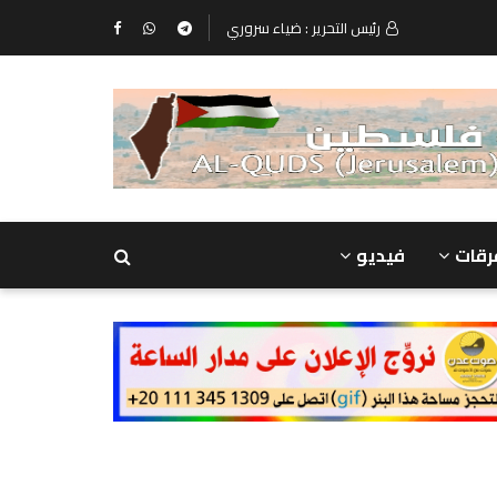
رئيس التحرير : ضياء سروري
رقات
فيديو