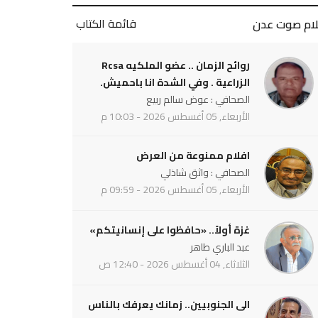
قائمة الكتاب
لام صوت عدن
روائح الزمان .. عضو الملكيه Rcsa
الزراعية . وفي الشدة انا باحميش.
الصحافي : عوض سالم ربيع
الأربعاء, 05 أغسطس 2026 - 10:03 م
افلام ممنوعة من العرض
الصحافي : واثق شاذلي
الأربعاء, 05 أغسطس 2026 - 09:59 م
غزة أولاً.. «حافظوا على إنسانيتكم»
عبد الباري طاهر
الثلاثاء, 04 أغسطس 2026 - 12:40 ص
الى الجنوبيين.. زمانك يعرفك بالناس