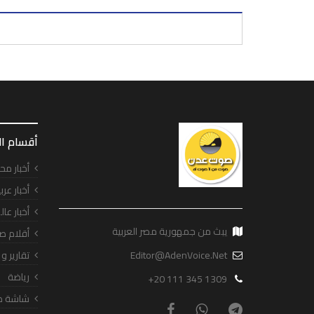
أقسام ا
أخبار مح
أخبار عرب
أخبار عال
يبث من جمهورية مصر العربية
أقلام ص
Editor@AdenVoice.Net
تقارير و
رياضة
+20 111 345 1309
شاشة ص