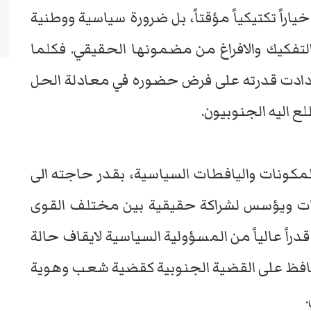
راً تكتيكياً مؤقتاً، بل ضرورة سياسية ووطنية
لتفكيك والافراغ من مضمونها الحقيقي. فكلما
زدادت قدرته على فرض حضوره في معادلة الحل
ع اليه الجنوبيون.
المكونات واليافطات السياسية، بقدر حاجته الى
ات ويؤسس لشراكة حقيقية بين مختلف القوى
دراً عالياً من المسؤولية السياسية لايقاف حالة
تحافظ على القضية الجنوبية كقضية شعب وهوية