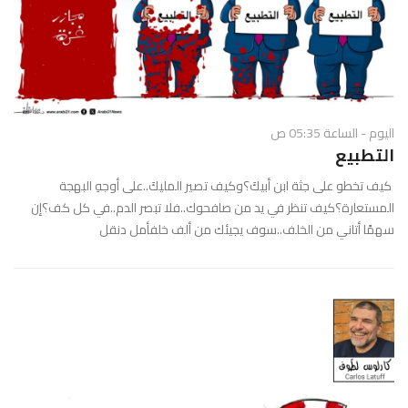
اليوم - الساعة 05:35 ص
التطبيع
كيف تخطو على جثة ابن أبيكَ؟وكيف تصير المليكَ..على أوجهِ البهجة
المستعارة؟كيف تنظر في يد من صافحوك..فلا تبصر الدم..في كل كف؟إن
سهمًا أتاني من الخلف..سوف يجيئك من ألف خلفأمل دنقل