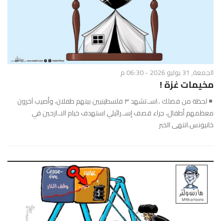
الجمعة, 31 يوليو 2026 - 06:30 م
مخيمات غزة !
◾ لحظة من فضلك ..اسـ.تشهد ٣ فلسطينيين بينهم طفلان، وأصيب آخرون
معظمهم أطفال، جراء قصف إسـ.رائيلي استهدف خيام النـ.ازحين في
خانيونس.انتهى الخبر