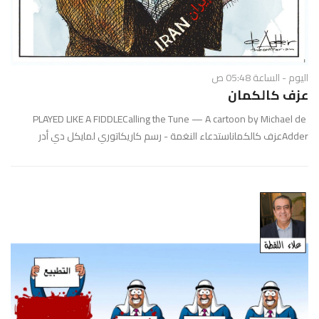
اليوم - الساعة 05:48 ص
عزف كالكمان
PLAYED LIKE A FIDDLECalling the Tune — A cartoon by Michael de
Adderعزف كالكماناستدعاء النغمة - رسم كاريكاتوري لمايكل دي أدر