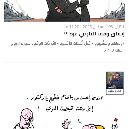
الاثنين, 03 أغسطس 2026 - 11:20 م
إتفاق وقف النار في غزة ؟!
﴿وَشَاهِدٍ وَمَشْهُودٍ • قُتِلَ أَصْحَابُ الْأُخْدُودِ • النَّارِ ذَاتِ الْوَقُودِ﴾سورة البروج
(الآيات 3، 4، 5)