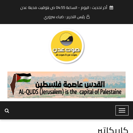
أخر تحديث : اليوم - الساعة 04:55 ص بتوقيت مدينة عدن
رئيس التحرير : ضياء سروري
T
o
g
كاريكاتير