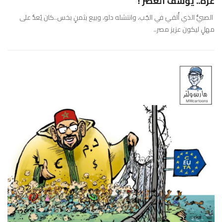
غزة.. يوسف العصر !
الصبيُّ الذي أُلقيَ في الجُب، وانتشله دلو، وبيع بثمنٍ بخس..كان يُعدُّ على
مهلٍ ليكون عزيز مصر..