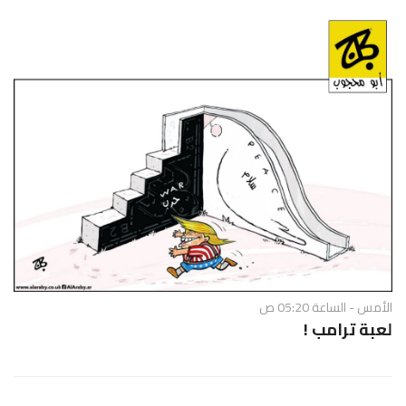
الأمس - الساعة 05:20 ص
لعبة ترامب !