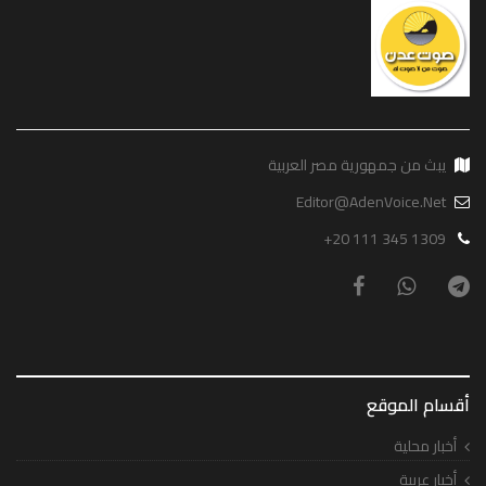
يبث من جمهورية مصر العربية
Editor@AdenVoice.Net
+20 111 345 1309
أقسام الموقع
أخبار محلية
أخبار عربية