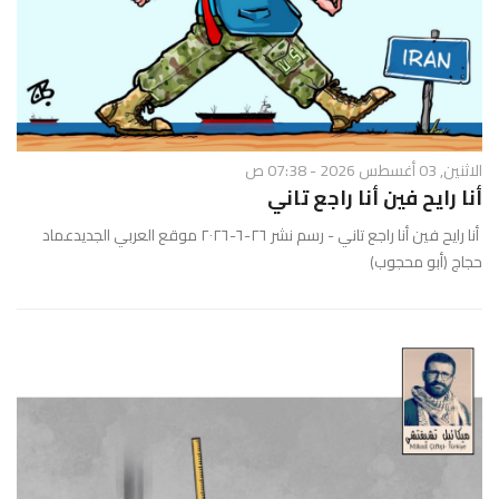
الاثنين, 03 أغسطس 2026 - 07:38 ص
أنا رايح فين أنا راجع تاني
أنا رايح فين أنا راجع تاني - رسم نشر ٢٦-٦-٢٠٢٦ موقع العربي الجديدعماد
حجاج (أبو محجوب)