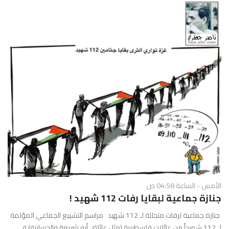
الأمس - الساعة 04:58 ص
جنازة جماعية لبقايا رفات 112 شهيد !
جنازة جماعية لرفات متحللة لـ 112 شهيد مراسم التشييع الجماعي المؤلمة
لـ 112 شهيداً من عائلات فلسطينية (مثل عائلتي أبو شريعة والحساينة) في