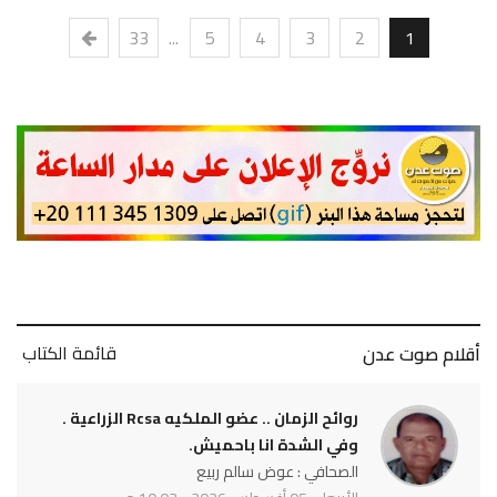
33
...
5
4
3
2
1
قائمة الكتاب
أقلام صوت عدن
روائح الزمان .. عضو الملكيه Rcsa الزراعية .
وفي الشدة انا باحميش.
الصحافي : عوض سالم ربيع