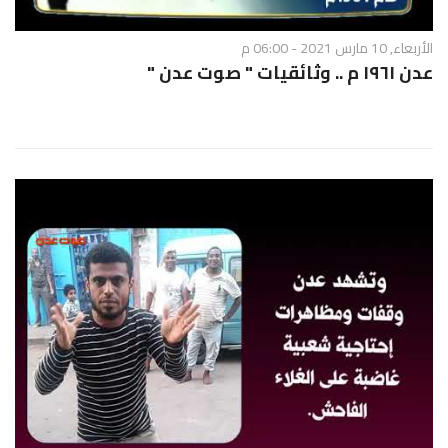
الأربعاء, 10 مارس 2021 - 06:00 م
عدن ١٩٦١ م .. وثائقيات " صوت عدن "