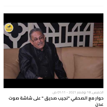
الخميس, 18 نوفمبر 2021 - 01:11 ص
حوار مع الصحفي "نجيب صديق " على شاشة صوت
عدن