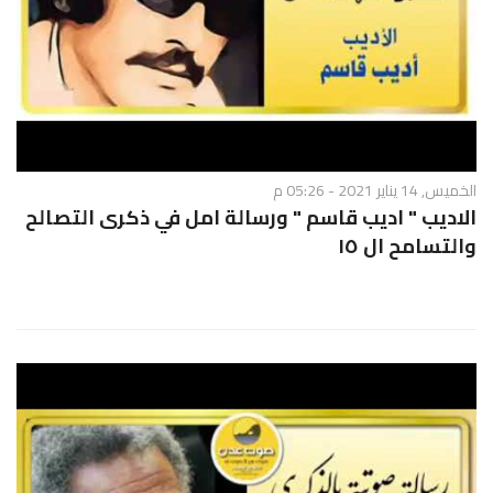
الخميس, 14 يناير 2021 - 05:26 م
الاديب " اديب قاسم " ورسالة امل في ذكرى التصالح
والتسامح ال ١٥