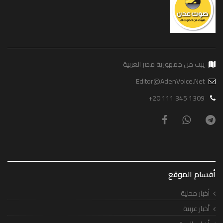
يبث من جمهورية مصر العربية
Editor@AdenVoice.Net
+20 111 345 1309
أقسام الموقع
أخبار محلية
أخبار عربية