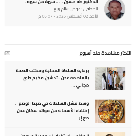
الدكتور طه حسين ... .. سيرة من سيره .
الصحافي : عوض سالم ربيع
الأحد, 02 أغسطس 2026 - 06:07 م
الأكثر مشاهدة مند أسبوع
برعاية السلطة المحلية ومكتب الصحة
بالعاصمة عدن ..تدشين مخيم طبي
مجاني ...
وسط فشل السلطات في ضبط الوضع ..
إختفاء الأسماك من موائد سكان عدن
مع إر ...