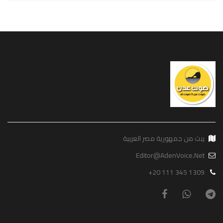
يبث من جمهورية مصر العربية
Editor@AdenVoice.Net
+20 111 345 1309