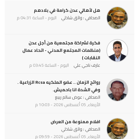
هل لأهالي عدن كرامة في بلادهم
الصحافي : واثق شاذلي
اليوم - الساعة 04:31 م
فكرة لشراكة مجتمعية من أجل عدن
(منظمات المجتمع المدني - اتحاد عمال
النقابات )
عارف ناجي علي
اليوم - الساعة 03:45 م
روائح الزمان .. عضو الملكيه Rcsa الزراعية .
وفي الشدة انا باحميش.
الصحافي : عوض سالم ربيع
الأربعاء, 05 أغسطس 2026 - 10:03 م
افلام ممنوعة من العرض
الصحافي : واثق شاذلي
الأربعاء, 05 أغسطس 2026 - 09:59 م