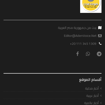
يبث من جمهورية مصر العربية
Editor@AdenVoice.Net
+20 111 345 1309
أقسام الموقع
أخبار محلية
أخبار عربية
أخبار عالمية