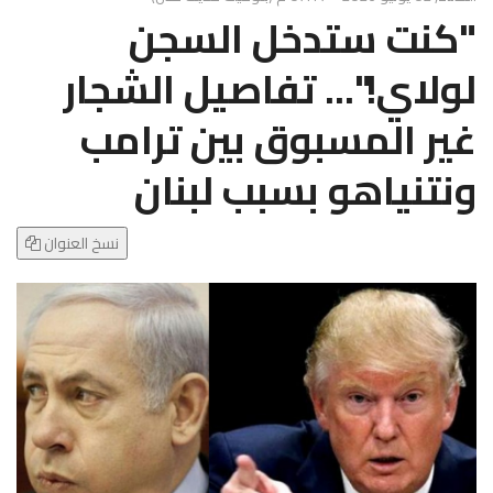
g
"كنت ستدخل السجن
l
e
لولاي!"... تفاصيل الشجار
N
a
غير المسبوق بين ترامب
v
i
ونتنياهو بسبب لبنان
g
a
t
نسخ العنوان
i
o
n