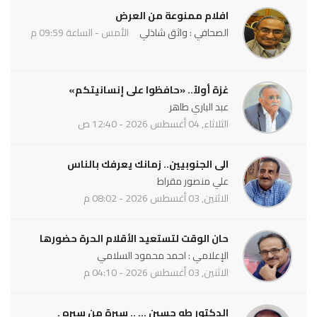
افلام ممنوعة من العرض
الصحافي : واثق شاذلي
الأمس - الساعة 09:59 م
غزة أولاً.. «حافظوا على إنسانيتكم»
عبد الباري طاهر
الثلاثاء, 04 أغسطس 2026 - 12:40 ص
الى الجنوبيين.. زمانك يعرفك بالناس
علي منصور مقراط
الاثنين, 03 أغسطس 2026 - 08:02 م
حان الوقت لتستعيد الأقلام الحرة حضورها
الإعلامي : احمد محمود السلامي
الاثنين, 03 أغسطس 2026 - 04:10 م
الدكتور طه حسين ... .. سيرة من سيره .