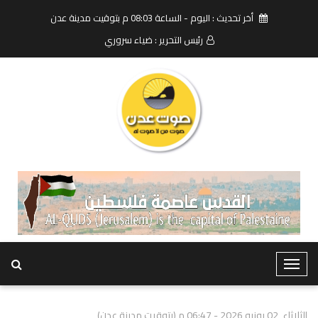
أخر تحديث : اليوم - الساعة 08:03 م بتوقيت مدينة عدن
رئيس التحرير : ضياء سروري
T
o
g
الثلاثاء, 02 يونيو 2026 - 06:47 م (بتوقيت مدينة عدن)