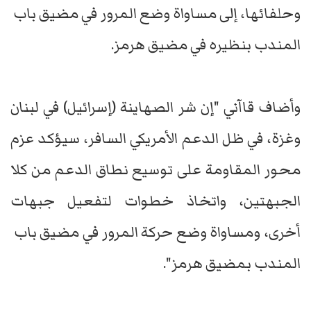
وحلفائها، إلى مساواة وضع المرور في مضيق باب ​
المندب بنظيره في ​مضيق هرمز.
وأضاف قاآني "إن شر الصهاينة (إسرائيل) ‌في ⁠لبنان
وغزة، في ظل الدعم الأمريكي السافر، سيؤكد عزم
محور ​المقاومة على ​توسيع ⁠نطاق الدعم من كلا
الجبهتين، ​واتخاذ خطوات لتفعيل ​جبهات
⁠أخرى، ومساواة وضع حركة المرور في مضيق ⁠باب ​
المندب بمضيق ​هرمز".