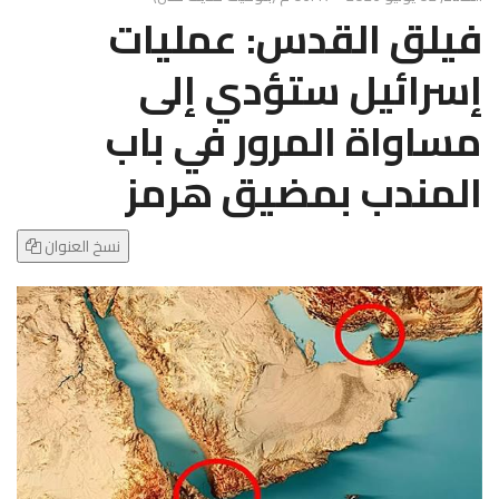
g
فيلق القدس: عمليات
l
e
إسرائيل ستؤدي إلى
N
a
مساواة المرور في باب
v
i
المندب بمضيق هرمز
g
a
t
نسخ العنوان
i
o
n