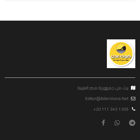
يبث من جمهورية مصر العربية
Editor@AdenVoice.Net
+20 111 345 1309