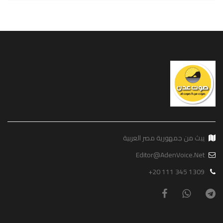
يبث من جمهورية مصر العربية
Editor@AdenVoice.Net
+20 111 345 1309