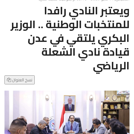
g
ويعتبر النادي رافدا
l
e
للمنتخبات الوطنية .. الوزير
N
a
البكري يلتقي في عدن
v
i
قيادة نادي الشعلة
g
a
الرياضي
t
i
o
نسخ العنوان
n