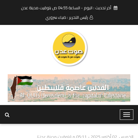
أخر تحديث : اليوم - الساعة 04:55 ص بتوقيت مدينة عدن
رئيس التحرير : ضياء سروري
T
o
g
الخميس, 02 أكتوبر 2025 - 05:11 م (بتوقيت مدينة عدن)