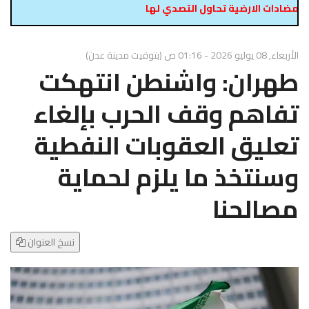
g
ادات الارضية تحاول التصدي لها
l
e
N
الأربعاء, 08 يوليو 2026 - 01:16 ص (بتوقيت مدينة عدن)
a
طهران: واشنطن انتهكت
v
i
تفاهم وقف الحرب بإلغاء
g
تعليق العقوبات النفطية
a
t
وسنتخذ ما يلزم لحماية
i
o
مصالحنا
n
نسخ العنوان