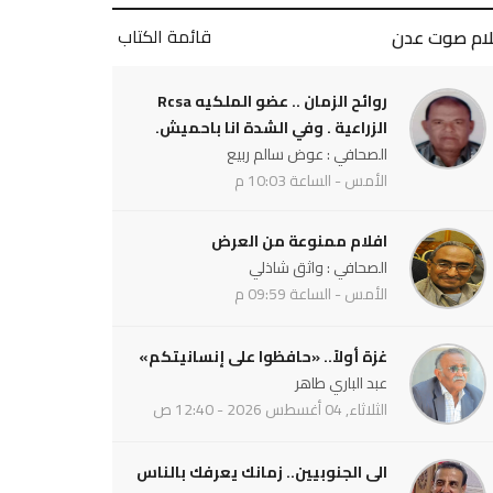
قائمة الكتاب
لام صوت عدن
روائح الزمان .. عضو الملكيه Rcsa
الزراعية . وفي الشدة انا باحميش.
الصحافي : عوض سالم ربيع
الأمس - الساعة 10:03 م
افلام ممنوعة من العرض
الصحافي : واثق شاذلي
الأمس - الساعة 09:59 م
غزة أولاً.. «حافظوا على إنسانيتكم»
عبد الباري طاهر
الثلاثاء, 04 أغسطس 2026 - 12:40 ص
الى الجنوبيين.. زمانك يعرفك بالناس