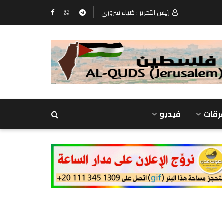
رئيس التحرير : ضياء سروري
رقات
فيديو