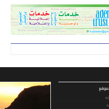
لموقع
لية
ية