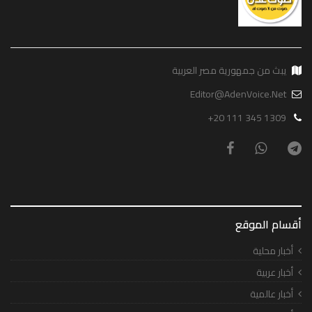
يبث من جمهورية مصر العربية
Editor@AdenVoice.Net
+20 111 345 1309
أقسام الموقع
أخبار محلية
أخبار عربية
أخبار عالمية