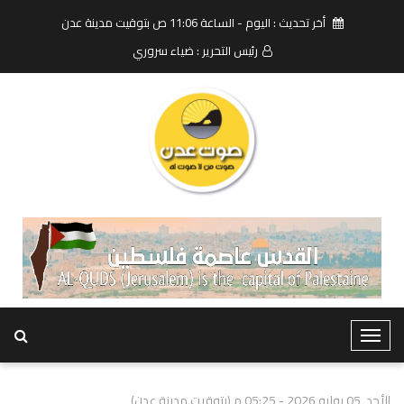
أخر تحديث : اليوم - الساعة 11:06 ص بتوقيت مدينة عدن
رئيس التحرير : ضياء سروري
T
o
g
الأحد, 05 يوليو 2026 - 05:25 م (بتوقيت مدينة عدن)