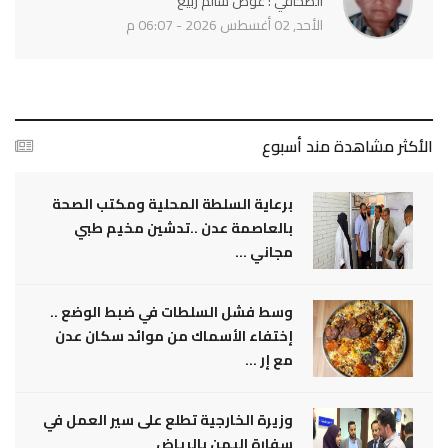
الصحافي : عوض سالم ربيع
الأحد, 02 أغسطس 2026 - 06:07 م
الأكثر مشاهدة مند أسبوع
برعاية السلطة المحلية ومكتب الصحة
بالعاصمة عدن ..تدشين مخيم طبي
مجاني ...
وسط فشل السلطات في ضبط الوضع ..
إختفاء الأسماك من موائد سكان عدن
مع إر ...
وزيرة الخارجية تطلع على سير العمل في
سفارة اليمن بالرياض