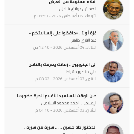
افلام ممنوعة من العرض
الصحافي : واثق شاذلي
الأربعاء, 05 أغسطس 2026 - 09:59 م
غزة أولاً.. «حافظوا على إنسانيتكم»
عبد الباري طاهر
الثلاثاء, 04 أغسطس 2026 - 12:40 ص
الى الجنوبيين.. زمانك يعرفك بالناس
علي منصور مقراط
الاثنين, 03 أغسطس 2026 - 08:02 م
حان الوقت لتستعيد الأقلام الحرة حضورها
الإعلامي : احمد محمود السلامي
الاثنين, 03 أغسطس 2026 - 04:10 م
الدكتور طه حسين ... .. سيرة من سيره .