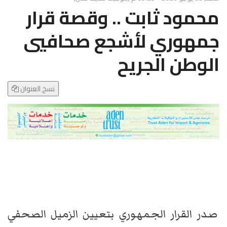
g
محمود ثابت .. وقصة قرار
l
e
جمهوري لأشجع صحافيي
N
a
الوطن الجريح
v
i
g
نسخ العنوان
a
t
i
o
n
صدر القرار الجمهوري بتعيين الزميل الصحفي