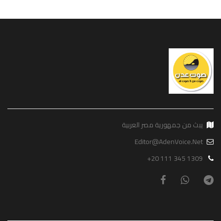
يبث من جمهورية مصر العربية
Editor@AdenVoice.Net
+20 111 345 1309