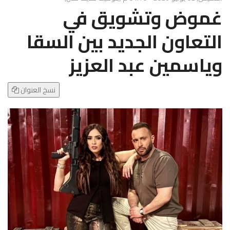
g
غموض وتشويق في
l
e
التعاون الجديد بين السقا
N
a
وياسمين عبد العزيز
v
i
g
نسخ العنوان
a
t
i
o
n