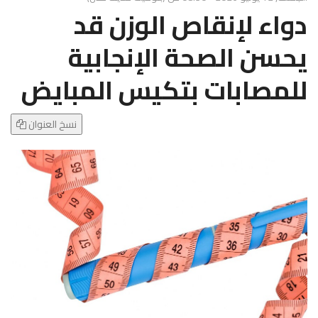
g
دواء لإنقاص الوزن قد
l
e
يحسن الصحة الإنجابية
N
a
للمصابات بتكيس المبايض
v
i
g
نسخ العنوان
a
t
i
o
n