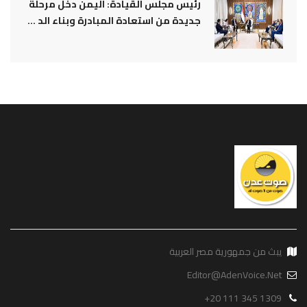
رئيس مجلس القيادة: اليمن دخل مرحلة
جديدة من استعادة المبادرة وبناء الد ...
يبث من جمهورية مصر العربية
Editor@AdenVoice.Net
+20 111 345 1309