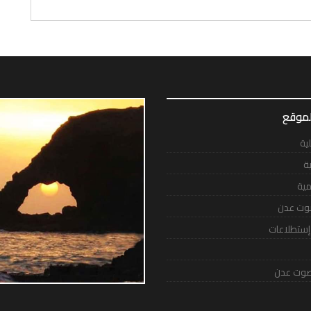
لموقع
لية
ية
مية
وت عدن
 إستطلاعات
وت عدن