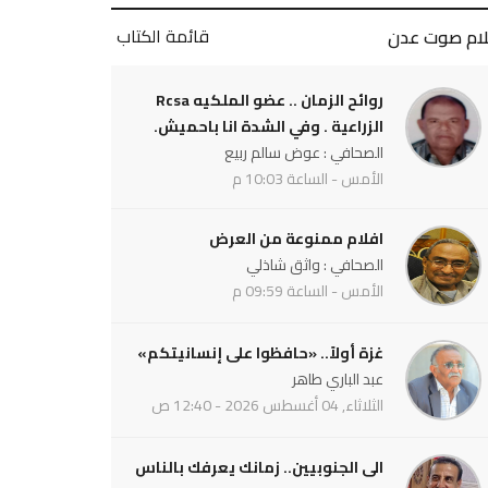
قائمة الكتاب
لام صوت عدن
روائح الزمان .. عضو الملكيه Rcsa
الزراعية . وفي الشدة انا باحميش.
الصحافي : عوض سالم ربيع
الأمس - الساعة 10:03 م
افلام ممنوعة من العرض
الصحافي : واثق شاذلي
الأمس - الساعة 09:59 م
غزة أولاً.. «حافظوا على إنسانيتكم»
عبد الباري طاهر
الثلاثاء, 04 أغسطس 2026 - 12:40 ص
الى الجنوبيين.. زمانك يعرفك بالناس