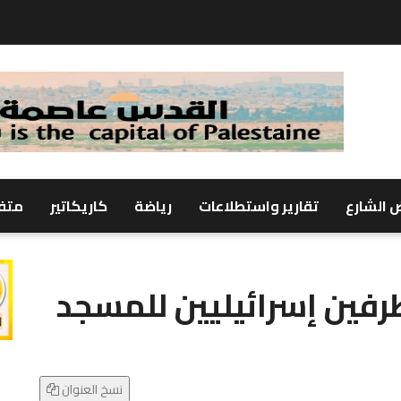
 الشارع
تقارير واستطلاعات
رياضة
كاريكاتير
متف
رفين إسرائيليين للمسجد
نسخ العنوان