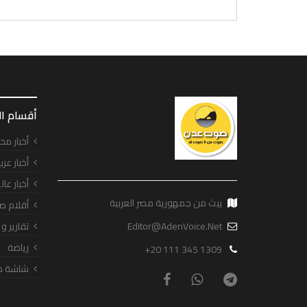
أقسام ا
أخبار مح
أخبار عرب
أخبار عال
يبث من جمهورية مصر العربية
أقلام ص
Editor@AdenVoice.Net
تقارير و
رياضة
+20 111 345 1309
شاشة ص