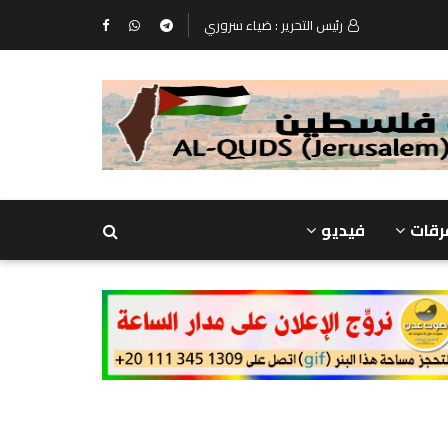
رئيس التحرير : ضياء سروري
رقات
فيديو