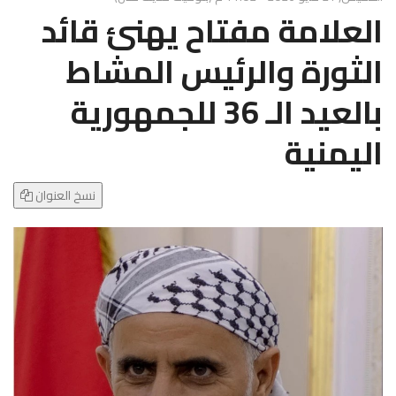
g
العلامة مفتاح يهنئ قائد
l
e
الثورة والرئيس المشاط
N
a
بالعيد الـ 36 للجمهورية
v
i
اليمنية
g
a
t
نسخ العنوان
i
o
n