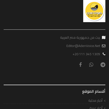
يبث من جمهورية مصر العربية
Editor@AdenVoice.Net
+20 111 345 1309
أقسام الموقع
أخبار محلية
أخبار عربية