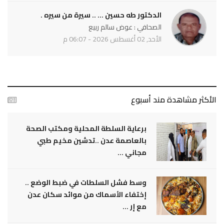
الدكتور طه حسين ... .. سيرة من سيره .
الصحافي : عوض سالم ربيع
الأحد, 02 أغسطس 2026 - 06:07 م
الأكثر مشاهدة مند أسبوع
برعاية السلطة المحلية ومكتب الصحة
بالعاصمة عدن ..تدشين مخيم طبي
مجاني ...
وسط فشل السلطات في ضبط الوضع ..
إختفاء الأسماك من موائد سكان عدن
مع إر ...