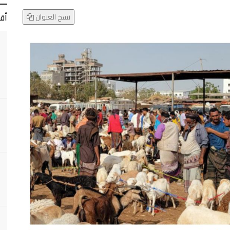
أق
نسخ العنوان