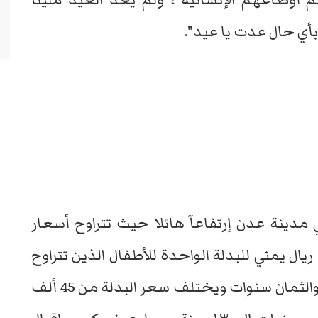
بأي حال عدت يا عيد".
مدينة عدن إرتفاعآ هائلا حيث تتراوح أسعار
ابس مابين 32 ألف إلى 45 ألف ريال يمني للبدلة الواحدة للأطفال الذين تتراوح
أعمارهم ما بين الخمس والست والسبع والثمان سنوات ويختلف سعر البدلة من 45 ألف