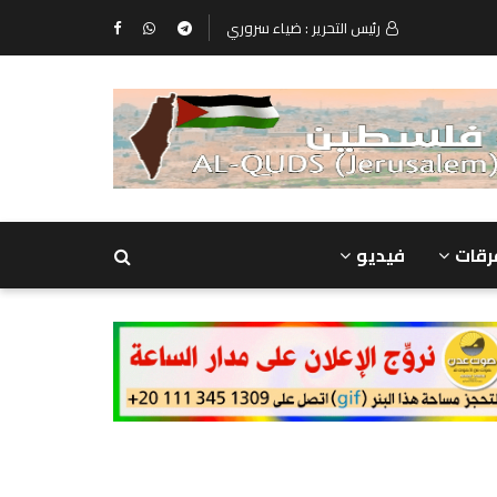
رئيس التحرير : ضياء سروري
رقات
فيديو