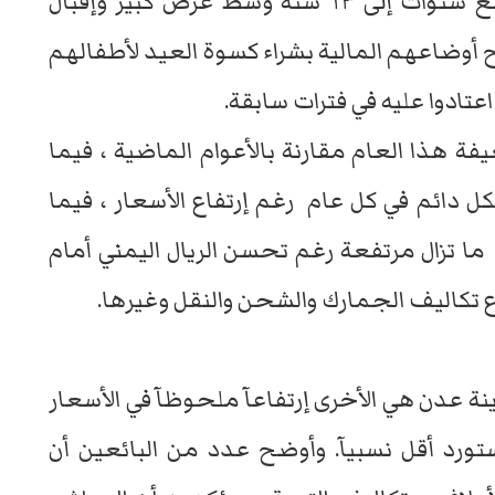
الى 47 ألف ريال يمني لما بين عمر التسع سنوات إلى ١٣ سنة وسط عرض كبير وإقبال
أوضاعهم المالية بشراء كسوة العيد لأطفالهم
عتادوا عليه في فترات سابقة.
يفة هذا العام مقارنة بالأعوام الماضية ، فيما
كل دائم في كل عام رغم إرتفاع الأسعار ، فيما
ا تزال مرتفعة رغم تحسن الريال اليمني أمام
ع تكاليف الجمارك والشحن والنقل وغيرها.
ة عدن هي الأخرى إرتفاعآ ملحوظآ في الأسعار
ورد أقل نسبيآ. وأوضح عدد من البائعين أن