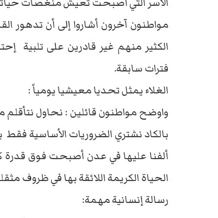
الأسر التي أصبحت تعيش منغصات حياتية
مواطنون آخرون أشاروا إلى أن تدهور الق
الكثير منهم غير قادرين على تلبية إحت
فترات سابقة.
الغلاء يمثل تحديا معيشيا يومياً :
واوضح مواطنون قائلين : نحاول نتأقلم 
بالكاد نشتري الضروريات الأساسية فقط ب
ألفنا عليها في عدن أصبحت فوق قدرة كث
الحياة الكريمة اللائقة بها في ظروف مثقل
رسالة إنسانية مهمة: