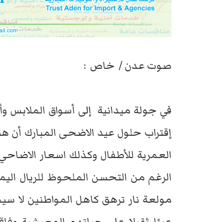
صوت عدن / خاص :
في جولة ميدانية إلى أسواق الملابس و
إقتراب حلول عيد الاضحى المبارك أن هن
العمرية للأطفال وكذلك اسعار الاضاحي 
الرغم من التحسن الملحوظ للريال اليمني
مولعة نار ترهق كاهل المواطنين لا سيم
عبئا ثقيلا على حياتهم المعيشية وفاقم