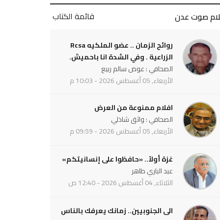
قائمة الكتاب
لام صوت عدن
روائح الزمان .. عضو الملكيه Rcsa
الزراعية . وفي الشدة انا باحميش.
الصحافي : عوض سالم ربيع
الأربعاء, 05 أغسطس 2026 - 10:03 م
افلام ممنوعة من العرض
الصحافي : واثق شاذلي
الأربعاء, 05 أغسطس 2026 - 09:59 م
غزة أولاً.. «حافظوا على إنسانيتكم»
عبد الباري طاهر
الثلاثاء, 04 أغسطس 2026 - 12:40 ص
الى الجنوبيين.. زمانك يعرفك بالناس