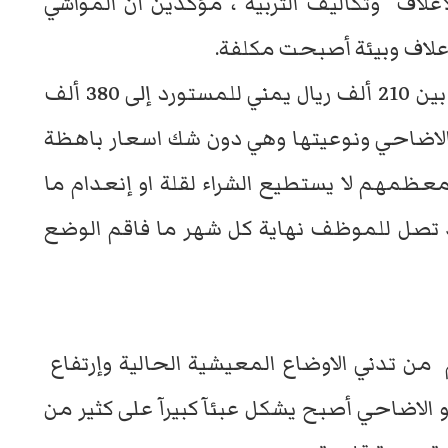
لأعلاف وتكاليف التربية ، مؤكدين أن المواشي
اعلاف وبيئة أصبحت مكلفة.
وتتراوح أسعار الكباش حاليا في عدن ما بين 210 ألف ريال يمني للمستورد إلى 380 ألف
لاضاحي ونوعيتها وهي دون شك اسعار باهظة
عظمهم لا يستطيع الشراء لقلة او إنعدام ما
د تصل للموظف نهاية كل شهر ما فاقم الوضع
من تدني الاوضاع المعيشية الحالية وإرتفاع
و الاضاحي أصبح يشكل عبئآ كبيرآ على كثير من