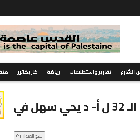
 الشارع
تقارير واستطلاعات
رياضة
كاريكاتير
متف
الجمعة.. توقيع الكتاب الـ 32 ل أ- د يحي سهل في
نسخ العنوان