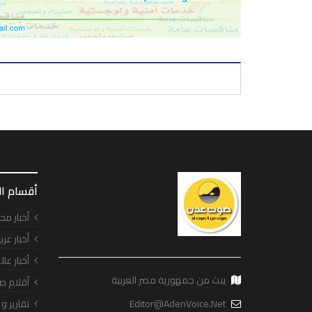
أقسام ا
أخبار مح
أخبار عرب
أخبار عال
يبث من جمهورية مصر العربية
أقلام ص
Editor@AdenVoice.Net
تقارير و