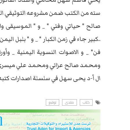
صالح " حياتي وفني " _ و " الموسيقى و
..كبير جاء في زمن الكبار " _ و " بلبل ال
فن" _ و الاصوات النسوية اليمنية _ وأ
ومحمد صالح عزاني ومحمد علي ميسري " و
ال أ-د يحى سهل في سلسلة اصدارات كتبه ا
كتاب
منتدى
توقيع