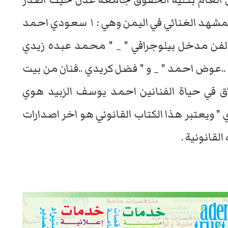
سته من الكتب ضمن مشروعه التوثيقي المشهد الغنائي في اليمن وهي : ١ سعودي احمد
الفن مدخل بيلوجرافي " _ " محمد عبده زيدي
يمن ..عوض احمد " _ و " فضل كريدي ..فنان من بيت
وراق في حياة الفنانين احمد يوسف الزبيد هوي
يعتبر هذا الكتاب القانوني هو اخر اصدارات
لقانونية .