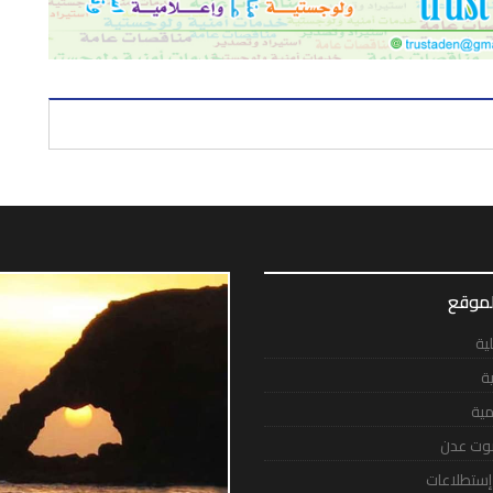
لموقع
لية
ية
مية
وت عدن
 إستطلاعات