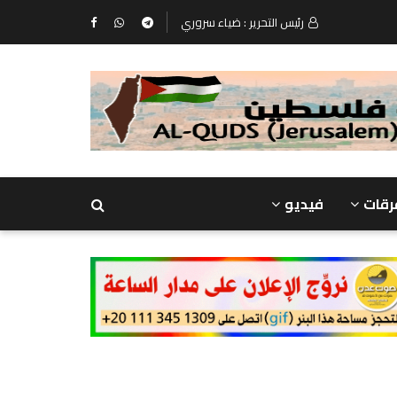
رئيس التحرير : ضياء سروري
رقات
فيديو