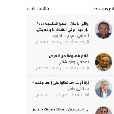
قائمة الكتاب
لام صوت عدن
روائح الزمان .. عضو الملكيه Rcsa
الزراعية . وفي الشدة انا باحميش.
الصحافي : عوض سالم ربيع
الأربعاء, 05 أغسطس 2026 - 10:03 م
افلام ممنوعة من العرض
الصحافي : واثق شاذلي
الأربعاء, 05 أغسطس 2026 - 09:59 م
غزة أولاً.. «حافظوا على إنسانيتكم»
عبد الباري طاهر
الثلاثاء, 04 أغسطس 2026 - 12:40 ص
الى الجنوبيين.. زمانك يعرفك بالناس