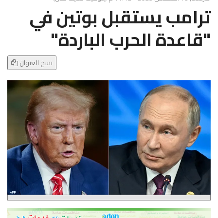
g
ترامب يستقبل بوتين في
l
e
"قاعدة الحرب الباردة"
N
a
v
نسخ العنوان
i
g
a
t
i
o
n