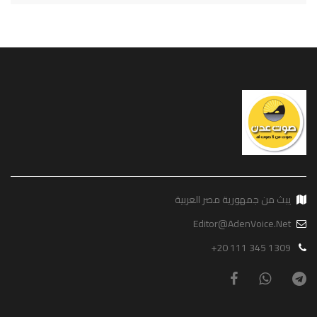
يبث من جمهورية مصر العربية
Editor@AdenVoice.Net
+20 111 345 1309