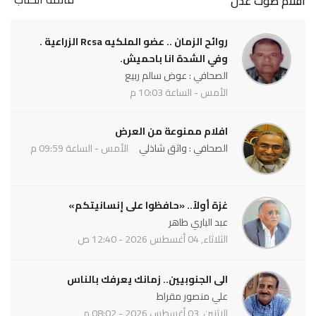
أقلام صوت عدن
روائح الزمان .. عضو الملكيه Rcsa الزراعية .
وفي الشدة انا باحميش.
الصحافي : عوض سالم ربيع
الأمس - الساعة 10:03 م
افلام ممنوعة من العرض
الصحافي : واثق شاذلي
الأمس - الساعة 09:59 م
غزة أولاً.. «حافظوا على إنسانيتكم»
عبد الباري طاهر
الثلاثاء, 04 أغسطس 2026 - 12:40 ص
الى الجنوبيين.. زمانك يعرفك بالناس
علي منصور مقراط
الاثنين, 03 أغسطس 2026 - 08:02 م