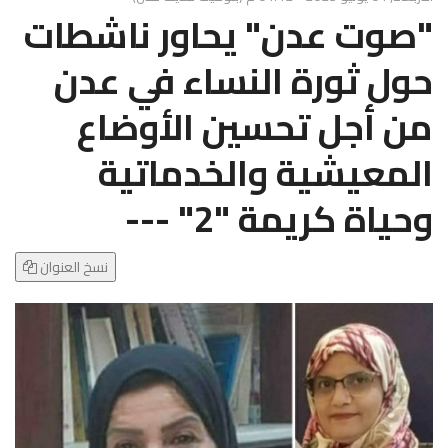
g
"صوت عدن" يحاور ناشطات
l
e
حول ثورة النساء في عدن
N
a
من أجل تحسين الأوضاع
v
i
المعيشية والخدماتية
g
a
وحياة كريمة "2" ---
t
i
o
نسخ العنوان
n