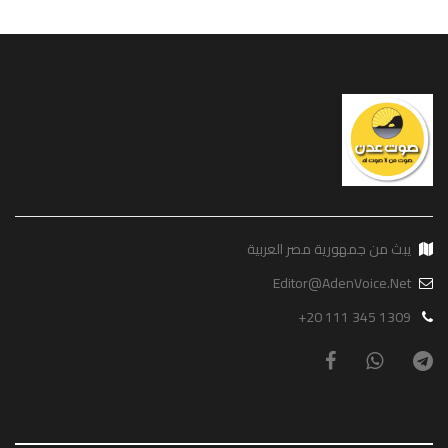
يبث من جمهورية مصر العربية
Editor@AdenVoice.Net
+20 111 345 1309