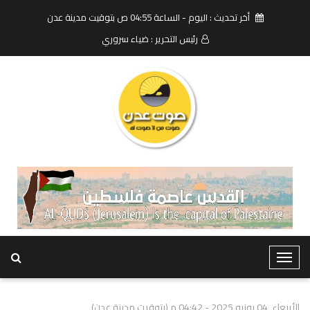
أخر تحديث : اليوم - الساعة 04:55 ص بتوقيت مدينة عدن
رئيس التحرير : ضياء سروري
T
o
g
الأربعاء, 04 يونيو 2025 - 04:42 م (بتوقيت مدينة عدن)