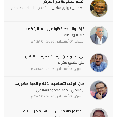
افلام ممنوعة من العرض
الصحافي : واثق شاذلي
الأمس - الساعة 09:59 م
غزة أولاً.. «حافظوا على إنسانيتكم»
عبد الباري طاهر
الثلاثاء, 04 أغسطس 2026 - 12:40 ص
الى الجنوبيين.. زمانك يعرفك بالناس
علي منصور مقراط
الاثنين, 03 أغسطس 2026 - 08:02 م
حان الوقت لتستعيد الأقلام الحرة حضورها
الإعلامي : احمد محمود السلامي
الاثنين, 03 أغسطس 2026 - 04:10 م
الدكتور طه حسين ... .. سيرة من سيره .