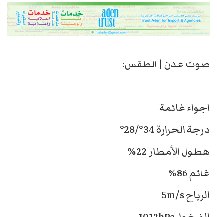
صوت عدن | الطقس:
اجواء غائمة
درجة الحرارة 34°/28°
هطول الأمطار 22%
غائم 86%
الرياح 5m/s
الضغط 1012hPa