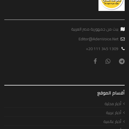
يبث من جمهورية مصر العربية
Editor@AdenVoice.Net
+20 111 345 1309
أقسام الموقع
أخبار محلية
أخبار عربية
أخبار عالمية