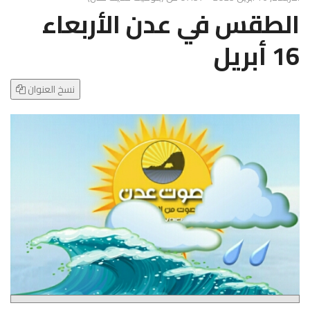
g
الطقس في عدن الأربعاء
l
e
16 أبريل
N
a
v
نسخ العنوان
i
g
a
t
i
o
n