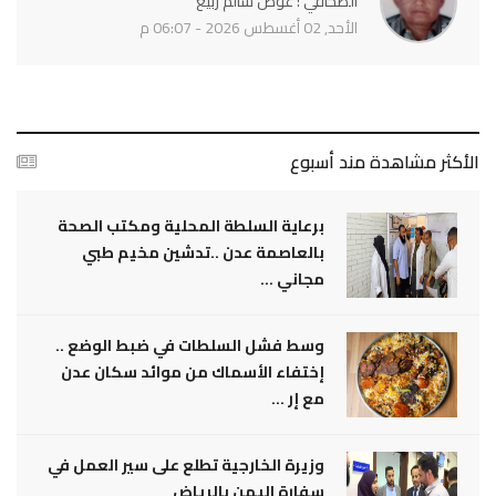
الصحافي : عوض سالم ربيع
الأحد, 02 أغسطس 2026 - 06:07 م
الأكثر مشاهدة مند أسبوع
برعاية السلطة المحلية ومكتب الصحة
بالعاصمة عدن ..تدشين مخيم طبي
مجاني ...
وسط فشل السلطات في ضبط الوضع ..
إختفاء الأسماك من موائد سكان عدن
مع إر ...
وزيرة الخارجية تطلع على سير العمل في
سفارة اليمن بالرياض