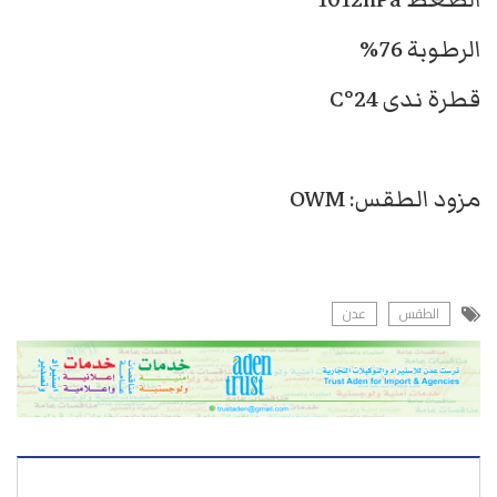
الرطوبة 76%
قطرة ندى 24°C
مزود الطقس: OWM
الطقس
عدن