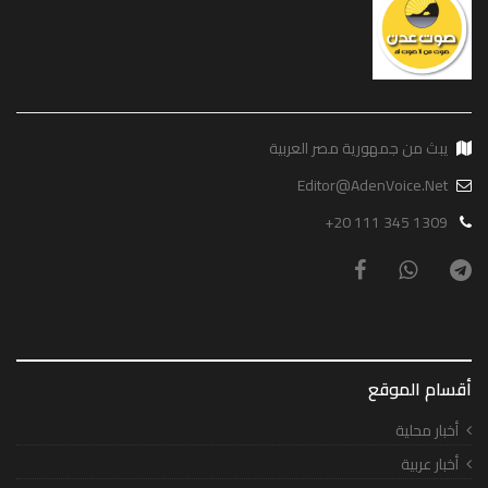
يبث من جمهورية مصر العربية
Editor@AdenVoice.Net
+20 111 345 1309
أقسام الموقع
أخبار محلية
أخبار عربية