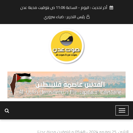
أخر تحديث : اليوم - الساعة 11:06 ص بتوقيت مدينة عدن
رئيس التحرير : ضياء سروري
T
o
g
الاثنين, 25 نوفمبر 2024 - 05:48 م (بتوقيت مدينة عدن)