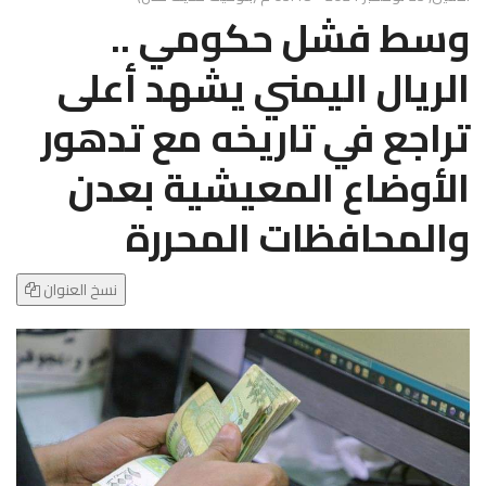
g
وسط فشل حكومي ..
l
e
الريال اليمني يشهد أعلى
N
a
تراجع في تاريخه مع تدهور
v
i
الأوضاع المعيشية بعدن
g
a
والمحافظات المحررة
t
i
o
نسخ العنوان
n