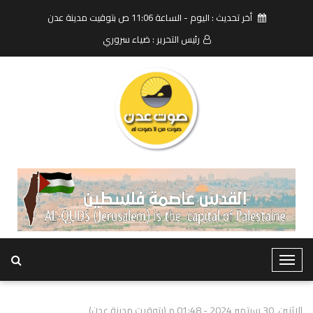
أخر تحديث : اليوم - الساعة 11:06 ص بتوقيت مدينة عدن
رئيس التحرير : ضياء سروري
T
o
g
الاثنين, 30 سبتمبر 2024 - 01:48 م (بتوقيت مدينة عدن)