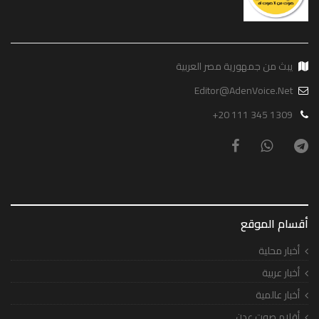
يبث من جمهورية مصر العربية
Editor@AdenVoice.Net
+20 111 345 1309
أقسام الموقع
أخبار محلية
أخبار عربية
أخبار عالمية
أقلام صوت عدن