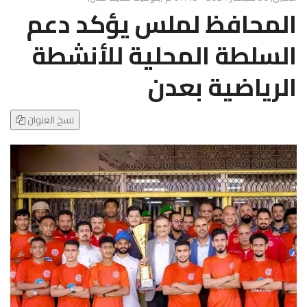
g
المحافظ لملس يؤكد دعم
l
e
السلطة المحلية للأنشطة
N
a
الرياضية بعدن
v
i
g
نسخ العنوان
a
t
i
o
n