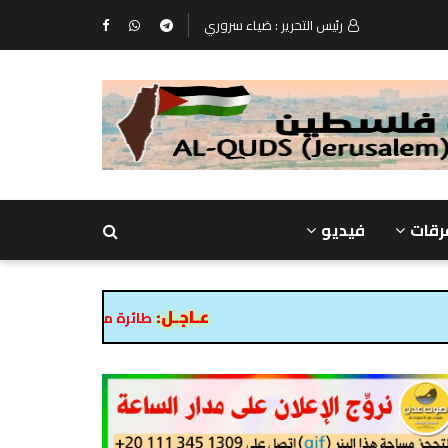
رئيس التحرير : ضياء سروري
رقات
فيديو
عـاجـل:
طائرة مسيرة تحوم في سماء عدن والمضاد