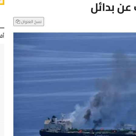
عن بدائل
نسخ العنوان
أق