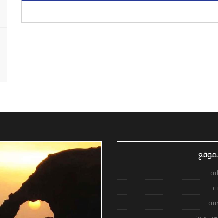
لموقع
لية
ية
مية