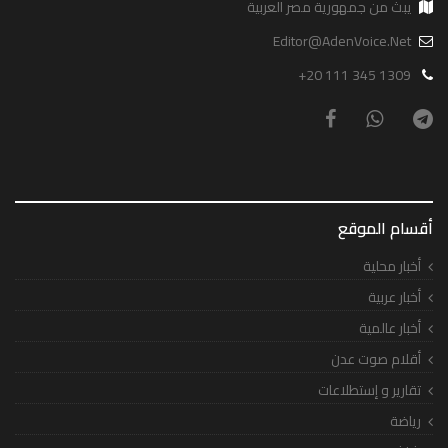
يبث من جمهورية مصر العربية
Editor@AdenVoice.Net
+20 111 345 1309
أقسام الموقع
أخبار محلية
أخبار عربية
أخبار عالمية
أقلام صوت عدن
تقارير و إستطلاعات
رياضة