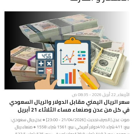
g
l
e
N
a
v
i
g
a
t
i
o
n
الأربعاء, 22 أبريل 2026 - 08:35 ص
سعر الريال اليمني مقابل الدولار والريال السعودي
في كل من عدن وصنعاء مساء الثلاثاء 21 أبريل
صوت عدن | الصرف:تحديث: [21/04/2026 - 23:00]🔸عدن:ريال سعودي:
بيع: 411 شراء: 410دولار أمريكي: بيع: 1561 شراء: 1558🔸صنعاء:ريال