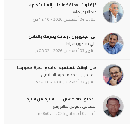
غزة أولاً.. «حافظوا على إنسانيتكم»
عبد الباري طاهر
الثلاثاء, 04 أغسطس 2026 - 12:40 ص
الى الجنوبيين.. زمانك يعرفك بالناس
علي منصور مقراط
الاثنين, 03 أغسطس 2026 - 08:02 م
حان الوقت لتستعيد الأقلام الحرة حضورها
الإعلامي : احمد محمود السلامي
الاثنين, 03 أغسطس 2026 - 04:10 م
الدكتور طه حسين ... .. سيرة من سيره .
الصحافي : عوض سالم ربيع
الأحد, 02 أغسطس 2026 - 06:07 م