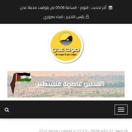
أخر تحديث : اليوم - الساعة 05:06 ص بتوقيت مدينة عدن
رئيس التحرير : ضياء سروري
T
o
g
الجمعة, 22 مايو 2026 - 11:13 م (بتوقيت مدينة عدن)