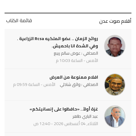
قائمة الكتاب
أقلام صوت عدن
روائح الزمان .. عضو الملكيه Rcsa الزراعية .
وفي الشدة انا باحميش.
الصحافي : عوض سالم ربيع
الأمس - الساعة 10:03 م
افلام ممنوعة من العرض
الصحافي : واثق شاذلي
الأمس - الساعة 09:59 م
غزة أولاً.. «حافظوا على إنسانيتكم»
عبد الباري طاهر
الثلاثاء, 04 أغسطس 2026 - 12:40 ص