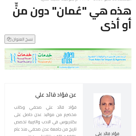
g
هذه هي "عُمان" دون منٍّ
l
e
أو أذى
N
a
v
نسخ العنوان
i
g
a
t
i
o
n
عن فؤاد قائد علي
فؤاد قائد علي صحفي وكاتب
مخضرم من مواليد عدن حاصل على
بكلاريوس في الادب والتربية تخصص
تاريخ من جامعة عدن صحفي منذ عام
فؤاد قائد علي