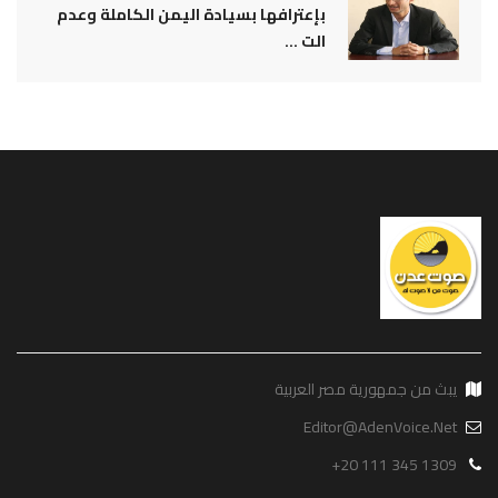
بإعترافها بسيادة اليمن الكاملة وعدم
الت ...
يبث من جمهورية مصر العربية
Editor@AdenVoice.Net
+20 111 345 1309