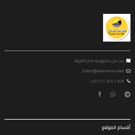
يبث من جمهورية مصر العربية
Editor@AdenVoice.Net
+20 111 345 1309
أقسام الموقع