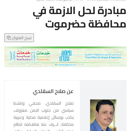
g
مبادرة لحل الازمة في
l
e
محافظة حضرموت
N
a
v
نسخ العنوان
i
g
a
t
i
o
n
عن صلاح السقلدي
صلاح السقلدي، صحفي وناشط
سياسي من جنوب اليمن معروف،
يكتب بوسائل إعلامية محلية وعربية
مختلفة, عُــرف عنه مناهضته لنظام