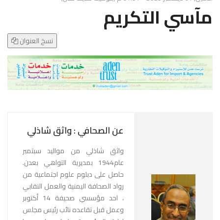
g
مآسي التكريم
l
e
N
نسخ العنوان
a
v
i
g
a
t
i
عن الصحافي : واثق شاذلي
o
n
واثق شاذلي من مواليد سبتمبر
عام1944 بمديرية التواهي بعدن.
حاصل على دبلوم علوم اجتماعية من
رواد الصحافة اليمنية والعمل النقابي
، احد مؤسسي صحيفة 14 أكتوبر
وعمل قبل تقاعده نائب رئيس مجلس