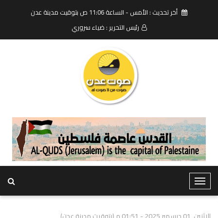
أخر تحديث : الأمس - الساعة 11:06 ص بتوقيت مدينة عدن
رئيس التحرير : ضياء سروري
T
o
g
الاثنين, 01 ديسمبر 2025 - 01:51 م (بتوقيت مدينة عدن)