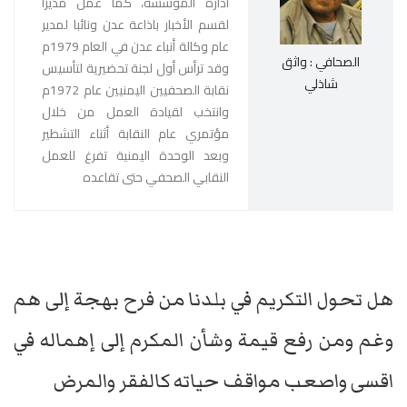
ادارة المؤسسة، كما عمل مديرا
لقسم الأخبار باذاعة عدن ونائبا لمدير
عام وكالة أنباء عدن في العام 1979م
الصحافي : واثق
وقد ترأس أول لجنة تحضيرية لتأسيس
شاذلي
نقابة الصحفيين اليمنيين عام 1972م
وانتخب لقيادة العمل من خلال
مؤتمري عام النقابة أثناء التشطير
وبعد الوحدة اليمنية تفرغ للعمل
النقابي الصحفي حتى تقاعده
هل تحول التكريم في بلدنا من فرح بهجة إلى هم
وغم ومن رفع قيمة وشأن المكرم إلى إهماله في
اقسى واصعب مواقف حياته كالفقر والمرض