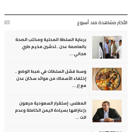
الأكثر مشاهدة مند أسبوع
برعاية السلطة المحلية ومكتب الصحة
بالعاصمة عدن ..تدشين مخيم طبي
مجاني ...
وسط فشل السلطات في ضبط الوضع ..
إختفاء الأسماك من موائد سكان عدن
مع إر ...
المغلس: إستقرار السعودية مرهون
بإعترافها بسيادة اليمن الكاملة وعدم
الت ...