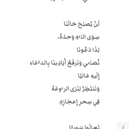
لَنْ يُصلِحَ حَالَنَا
سِوَى اللَّهِ وَحدَهُ،
لِذَا دَعُونَا
نُصَلِّي وَنَرفَعُ أَيَادِينَا بِالدُّعَاءِ
إِلَيهِ عَاليًا
وَنَنتَظِرُ لِنَرَى الرَّوعَةَ
فِي سِحرِ إِعجَازِهِ.
تَعالَوا سَوِيًّا