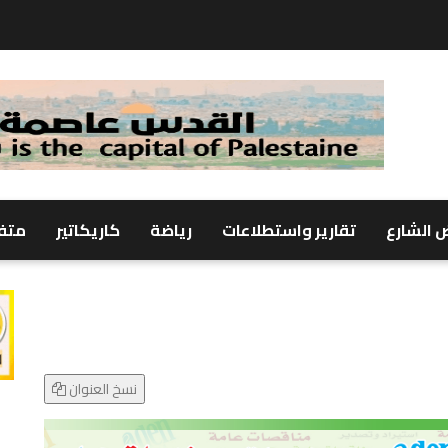
 الشارع
تقارير واستطلاعات
رياضة
كاريكاتير
متف
نسخ العنوان