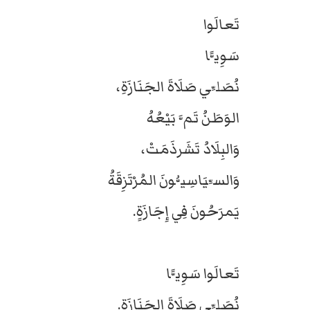
تَعالَوا
سَوِيًّا
نُصَلِّي صَلَاةَ الجَنَازَةِ،
الوَطَنُ تَمَّ بَيْعُهُ
وَالبِلَادُ تَشَرذَمَتْ،
وَالسِّيَاسِيُّونَ المُرْتَزِقَةُ
يَمرَحُونَ فِي إِجَازَةٍ.
تَعالَوا سَوِيًّا
نُصَلِّي صَلَاةَ الجَنَازَةِ.