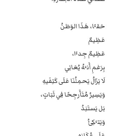
حَقًّا، هَذَا الوَطَنُ
عَظِيمٌ
عَظِيمٌ جِدًّا،
بِرَغمِ أَنَّهُ يُعَانِي
لَا يَزَالُ يَحمِلُنَا عَلَى كَتِفَيهِ
وَيَسِيرُ مُتَأَرجِحًا فِي ثَبَاتٍ،
بَل يَستَنِدُ
وَيَتَّكِئُ
عَلَى عُكَازِهِ.