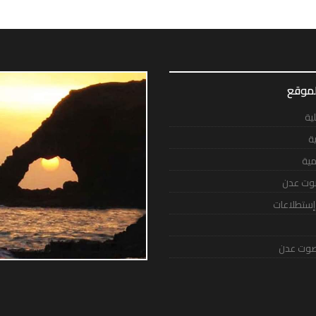
لموقع
لية
ية
مية
وت عدن
 إستطلاعات
وت عدن