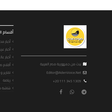
أقسام ا
أخبار مح
أخبار عرب
أخبار عال
يبث من جمهورية مصر العربية
أقلام ص
Editor@AdenVoice.Net
تقارير و
رياضة
+20 111 345 1309
شاشة ص