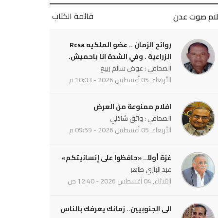
قائمة الكتاب
لام صوت عدن
روائح الزمان .. عضو الملكيه Rcsa
الزراعية . وفي الشدة انا باحميش.
الصحافي : عوض سالم ربيع
الأربعاء, 05 أغسطس 2026 - 10:03 م
افلام ممنوعة من العرض
الصحافي : واثق شاذلي
الأربعاء, 05 أغسطس 2026 - 09:59 م
غزة أولاً.. «حافظوا على إنسانيتكم»
عبد الباري طاهر
الثلاثاء, 04 أغسطس 2026 - 12:40 ص
الى الجنوبيين.. زمانك يعرفك بالناس