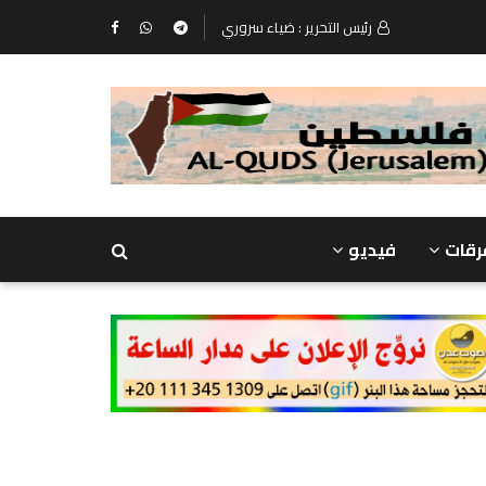
رئيس التحرير : ضياء سروري
رقات
فيديو