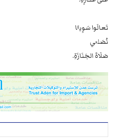
تَعالَوا سَوِيًّا
نُصَلِّي
صَلَاةَ الجَنَازَةِ.