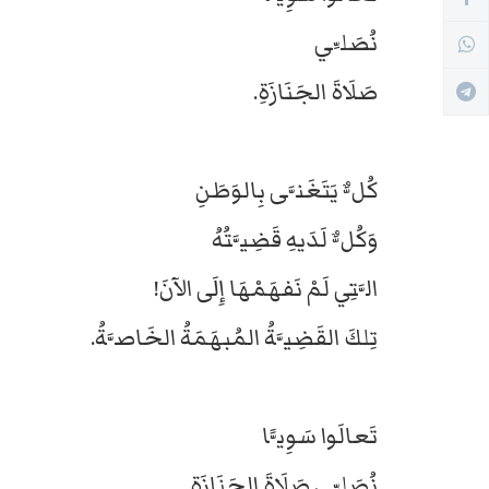
نُصَلِّي
صَلَاةَ الجَنَازَةِ.
كُلٌّ يَتَغَنَّى بِالوَطَنِ
وَكُلٌّ لَدَيهِ قَضِيَّتُهُ
الَّتِي لَمْ نَفهَمْهَا إِلَى الآنَ!
تِلكَ القَضِيَّةُ المُبهَمَةُ الخَاصَّةُ.
تَعالَوا سَوِيًّا
نُصَلِّي صَلَاةَ الجَنَازَةِ.