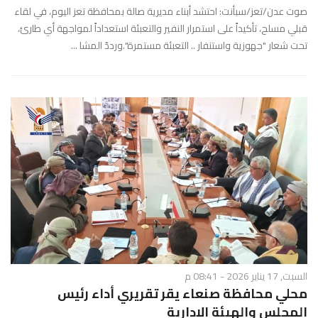
صوت عدن/تعز/سبأنت: احتشد أبناء مديرية صالة بمحافظة تعز اليوم، في لقاء
قبلي مسلح، تأكيداً على استمرار النفير والتعبئة استعداداً لمواجهة أي طارئ،
تحت شعار "جهوزية واستنفار .. التعبئة مستمرة".ورددّ المشا ...
السبت, 17 يناير 2026 - 08:41 م
محلي محافظة صنعاء يقر تقريري أداء رئيس
المجلس والهيئة الإدارية