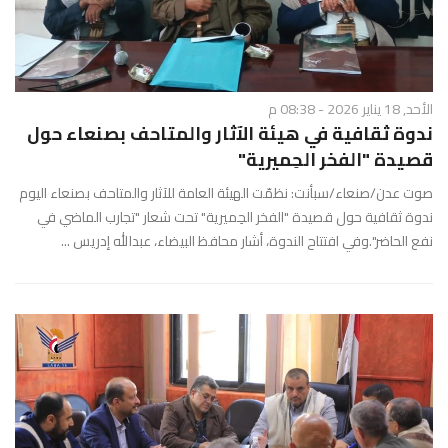
الأحد, 18 يناير 2026 - 08:38 م
ندوة ثقافية في هيئة الآثار والمتاحف بصنعاء حول
قصيدة "الفخر الحِميرية"
صوت عدن/صنعاء/سبأنت: نظمّت الهيئة العامة للآثار والمتاحف بصنعاء اليوم
ندوة ثقافية حول قصيدة "الفخر الحِميرية" تحت شعار "تجارب الماضي في
نفع الحاضر".وفي افتتاح الندوة، أشار محافظ البيضاء، عبدالله إدريس ...