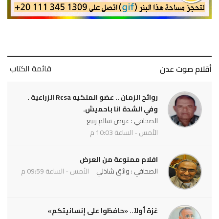
قائمة الكتاب
أقلام صوت عدن
روائح الزمان .. عضو الملكيه Rcsa الزراعية .
وفي الشدة انا باحميش.
الصحافي : عوض سالم ربيع
الأمس - الساعة 10:03 م
افلام ممنوعة من العرض
الصحافي : واثق شاذلي
الأمس - الساعة 09:59 م
غزة أولاً.. «حافظوا على إنسانيتكم»