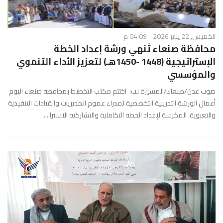
الخميس, 22 يناير 2026 - 04:09 م
محافظة صنعاء تُنهي ورشة إعداد الخطة
الإستراتيجية (1448 -1450هـ) لتعزيز الأداء التنموي
والمؤسسي
صوت عدن/صنعاء/المسيرة نت: اختتم مكتب التخطيط بمحافظة صنعاء اليوم
أعمال الورشة التدريبية التخصصية لمدراء عموم المديريات والقيادات التنفيذية
والتعبوية، المكرسة لإعداد الخطة التكاملية والتشاركية الاسترا ...