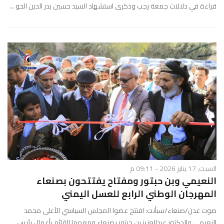
قراءة في دلالات جمعة رجب وذكرى استشهاد السيد حسين بدر الدين الحو ...
السبت, 17 يناير 2026 - 09:11 م
النعيمي وبن حبتور ومفتاح يفتتحون بصنعاء
المهرجان الوطني الرابع للعسل اليمني
صوت عدن/صنعاء/سبأنت: افتتح عضوا المجلس السياسي الأعلى محمد
النعيمي والدكتور عبدالعزيز بن حبتور بصنعاء ومعهما القائم بأعمال رئيس