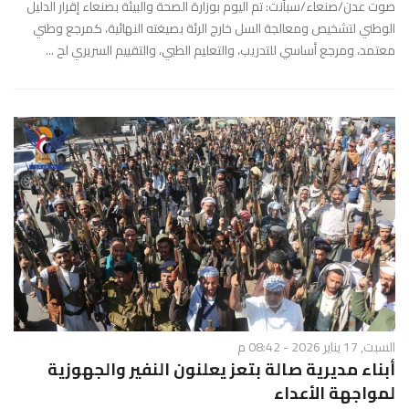
صوت عدن/صنعاء/سبأنت: تم اليوم بوزارة الصحة والبيئة بصنعاء إقرار الدليل
الوطني لتشخيص ومعالجة السل خارج الرئة بصيغته النهائية، كمرجع وطني
معتمد، ومرجع أساسي للتدريب، والتعليم الطبي، والتقييم السريري لح ...
السبت, 17 يناير 2026 - 08:42 م
أبناء مديرية صالة بتعز يعلنون النفير والجهوزية
لمواجهة الأعداء