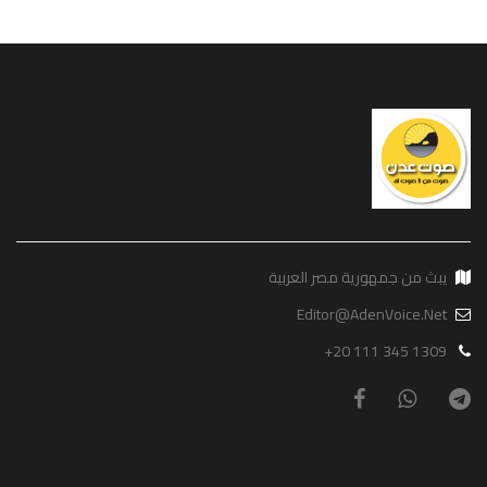
يبث من جمهورية مصر العربية
Editor@AdenVoice.Net
+20 111 345 1309