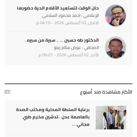
حان الوقت لتستعيد الأقلام الحرة حضورها
الإعلامي : احمد محمود السلامي
الاثنين, 03 أغسطس 2026 - 04:10 م
الدكتور طه حسين ... .. سيرة من سيره .
الصحافي : عوض سالم ربيع
الأحد, 02 أغسطس 2026 - 06:07 م
الأكثر مشاهدة مند أسبوع
برعاية السلطة المحلية ومكتب الصحة
بالعاصمة عدن ..تدشين مخيم طبي
مجاني ...