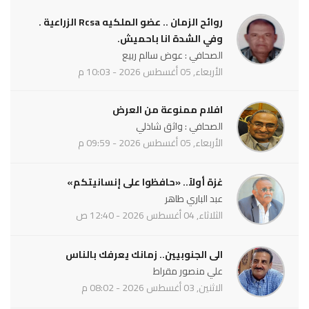
روائح الزمان .. عضو الملكيه Rcsa الزراعية .
وفي الشدة انا باحميش.
الصحافي : عوض سالم ربيع
الأربعاء, 05 أغسطس 2026 - 10:03 م
افلام ممنوعة من العرض
الصحافي : واثق شاذلي
الأربعاء, 05 أغسطس 2026 - 09:59 م
غزة أولاً.. «حافظوا على إنسانيتكم»
عبد الباري طاهر
الثلاثاء, 04 أغسطس 2026 - 12:40 ص
الى الجنوبيين.. زمانك يعرفك بالناس
علي منصور مقراط
الاثنين, 03 أغسطس 2026 - 08:02 م