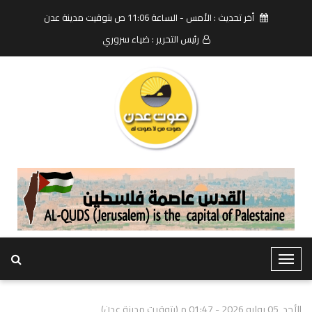
أخر تحديث : الأمس - الساعة 11:06 ص بتوقيت مدينة عدن
رئيس التحرير : ضياء سروري
T
o
g
الأحد, 05 يوليو 2026 - 01:47 م (بتوقيت مدينة عدن)