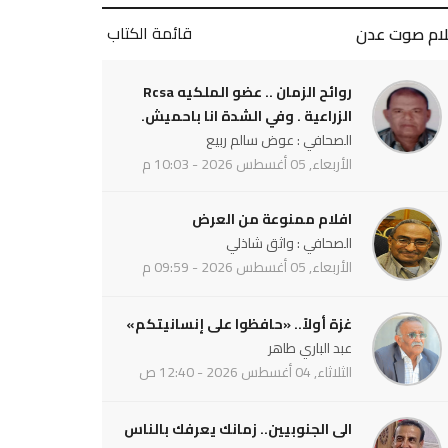
قائمة الكتاب
لام صوت عدن
روائح الزمان .. عضو الملكيه Rcsa
الزراعية . وفي الشدة انا باحميش.
الصحافي : عوض سالم ربيع
الأربعاء, 05 أغسطس 2026 - 10:03 م
افلام ممنوعة من العرض
الصحافي : واثق شاذلي
الأربعاء, 05 أغسطس 2026 - 09:59 م
غزة أولاً.. «حافظوا على إنسانيتكم»
عبد الباري طاهر
الثلاثاء, 04 أغسطس 2026 - 12:40 ص
الى الجنوبيين.. زمانك يعرفك بالناس