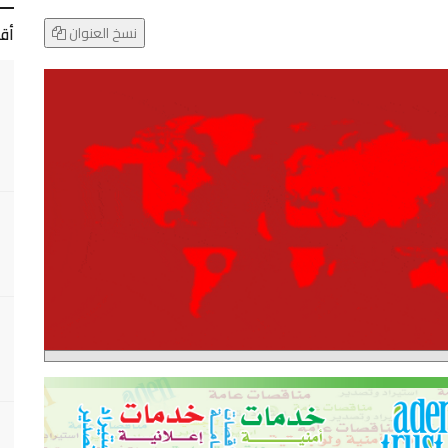
أق
نسخ العنوان