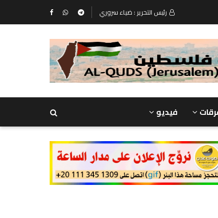
رئيس التحرير : ضياء سروري
رقات
فيديو