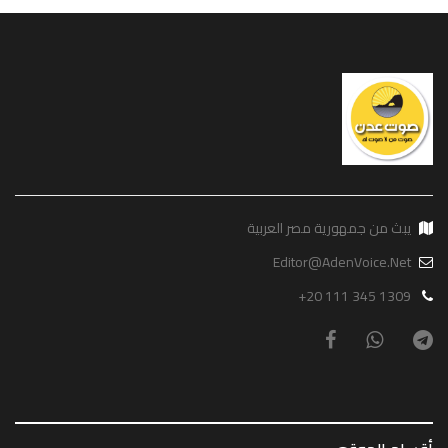
يبث من جمهورية مصر العربية
Editor@AdenVoice.Net
+20 111 345 1309