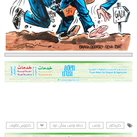
كاريكاتير
ترامب
خطة ترامب بشأن غزة
💔
كارلوس لطّوف