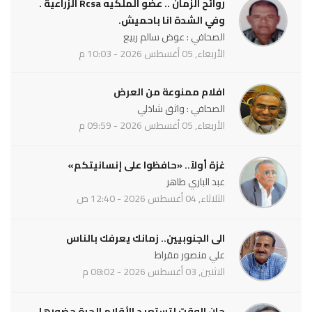
روائح الزمان .. عضو الملكيه Rcsa الزراعية .
وفي الشدة انا باحميش.
الصحافي : عوض سالم ربيع
الأربعاء, 05 أغسطس 2026 - 10:03 م
افلام ممنوعة من العرض
الصحافي : واثق شاذلي
الأربعاء, 05 أغسطس 2026 - 09:59 م
غزة أولاً.. «حافظوا على إنسانيتكم»
عبد الباري طاهر
الثلاثاء, 04 أغسطس 2026 - 12:40 ص
الى الجنوبيين.. زمانك يعرفك بالناس
علي منصور مقراط
الاثنين, 03 أغسطس 2026 - 08:02 م
حان الوقت لتستعيد الأقلام الحرة حضورها