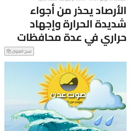
g
الأرصاد يحذر من أجواء
l
e
شديدة الحرارة وإجهاد
N
a
حراري في عدة محافظات
v
i
g
نسخ العنوان
a
t
i
o
n