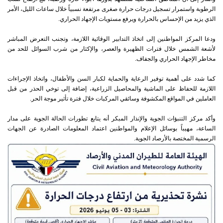
الرطوبة واستمرار تسجيل درجات حرارة صغرى مرتفعة نسبياً خلال ساعات الليل، الأمر
الذي يزيد من الإحساس بالحرارة ويرفع مستويات الإجهاد الحراري.
ودعا المركز المواطنين إلى اتخاذ التدابير الوقائية اللازمة، وتجنب التعرض المباشر
لأشعة الشمس خلال فترات الظهيرة والعصر، والإكثار من شرب السوائل للحد من
مخاطر الإجهاد الحراري والجفاف.
كما شدد على أهمية توفير الرعاية والحماية لكبار السن والأطفال، واتخاذ الإجراءات
اللازمة للحفاظ على الماشية والمحاصيل الزراعية، إضافة إلى توخي الحذر من قبل
العاملين في المواقع المكشوفة وسائقي المركبات خلال فترة تأثير موجة الحر.
وأكد مركز التنبؤات الجوية والإنذار المبكر أنه يتابع تطورات الحالة الجوية على مدار
الساعة، مهيباً بوسائل الإعلام والمواطنين اعتماد المعلومات الصادرة عن الجهات
الرسمية المختصة بالأرصاد الجوية.