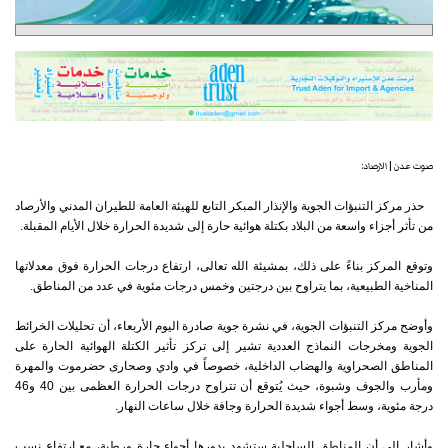
صوت عدن | الارصاد:
حذر مركز التنبؤات الجوية والإنذار المبكر التابع للهيئة العامة للطيران المدني والأرصاد
من تأثر أجزاء واسعة من البلاد بكتلة هوائية حارة إلى شديدة الحرارة خلال الأيام المقبلة.
وتوقع المركز بناءً على ذلك، بمشيئة الله تعالى، ارتفاع درجات الحرارة فوق معدلاتها
المناخية الطبيعية، بما يتراوح بين درجتين وخمس درجات مئوية في عدد من المناطق.
وأوضح مركز التنبؤات الجوية، في نشرة جوية صادرة اليوم الأربعاء، أن تحليلات الخرائط
الجوية ومخرجات النماذج العددية تشير إلى تركز تأثير الكتلة الهوائية الحارة على
المناطق الصحراوية والهضاب الداخلية، خصوصاً في وادي وصحارى حضرموت والمهرة
ومأرب والجوف وشبوة، حيث يُتوقع أن تتراوح درجات الحرارة العظمى بين 40 و46
درجة مئوية، وسط أجواء شديدة الحرارة وجافة خلال ساعات النهار.
وأشار إلى أن المناطق الساحلية ستشهد بدورها أجواء حارة ورطبة، مع ارتفاع نسب