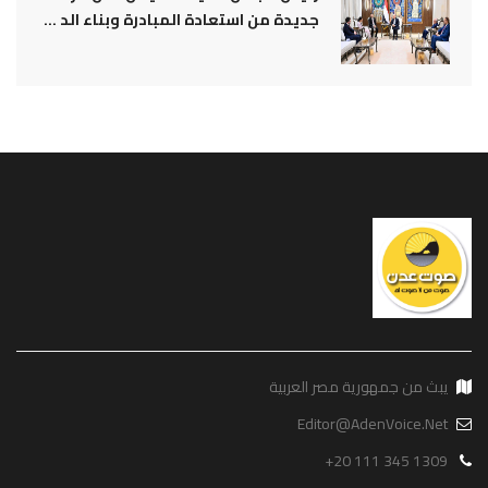
جديدة من استعادة المبادرة وبناء الد ...
يبث من جمهورية مصر العربية
Editor@AdenVoice.Net
+20 111 345 1309