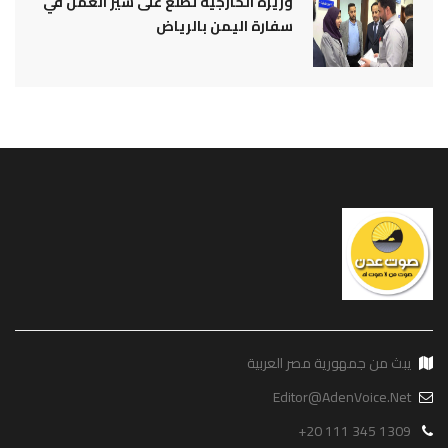
وزيرة الخارجية تطلع على سير العمل في
سفارة اليمن بالرياض
يبث من جمهورية مصر العربية
Editor@AdenVoice.Net
+20 111 345 1309