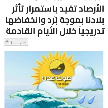
g
الأرصاد تفيد باستمرار تأثر
l
e
بلادنا بموجة بَرْد وانخفاضها
N
a
تدريجياً خلال الأيام القادمة
v
i
g
نسخ العنوان
a
t
i
o
n