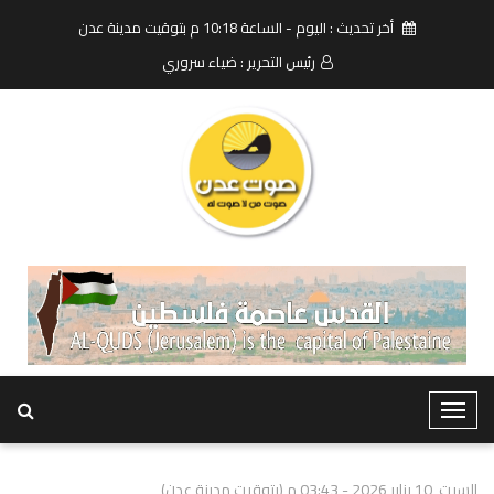
أخر تحديث : اليوم - الساعة 10:18 م بتوقيت مدينة عدن
رئيس التحرير : ضياء سروري
T
o
g
السبت, 10 يناير 2026 - 03:43 م (بتوقيت مدينة عدن)