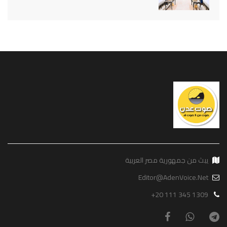
يبث من جمهورية مصر العربية
Editor@AdenVoice.Net
+20 111 345 1309