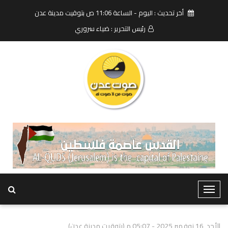
أخر تحديث : اليوم - الساعة 11:06 ص بتوقيت مدينة عدن
رئيس التحرير : ضياء سروري
T
o
g
الأحد, 16 نوفمبر 2025 - 05:07 م (بتوقيت مدينة عدن)