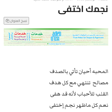
g
نجمك اختفى
l
e
N
نسخ العنوان
a
v
i
g
a
t
i
o
المحبه أحيان تأتي بالصدف
n
مصالح تنتهي مع كل هدف
القلب للأحباب لأنه قد هفى
نعم كل ماظهر نجم إختفى