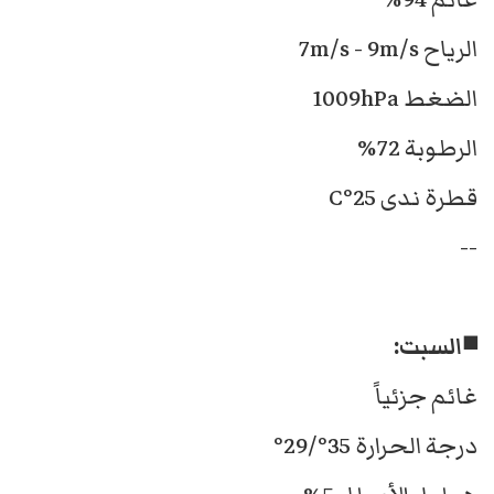
الرياح 7m/s - 9m/s
الضغط 1009hPa
الرطوبة 72%
قطرة ندى 25°C
--
◾السبت:
غائم جزئياً
درجة الحرارة 35°/29°