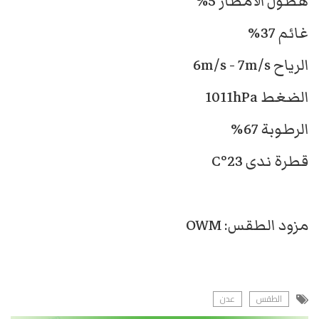
هطول الأمطار 5%
غائم 37%
الرياح 6m/s - 7m/s
الضغط 1011hPa
الرطوبة 67%
قطرة ندى 23°C
مزود الطقس: OWM
الطقس
عدن