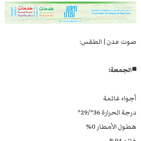
صوت عدن | الطقس:
◾الجمعة:
أجواء غائمة
درجة الحرارة 36°/29°
هطول الأمطار 0%
غائم 94%