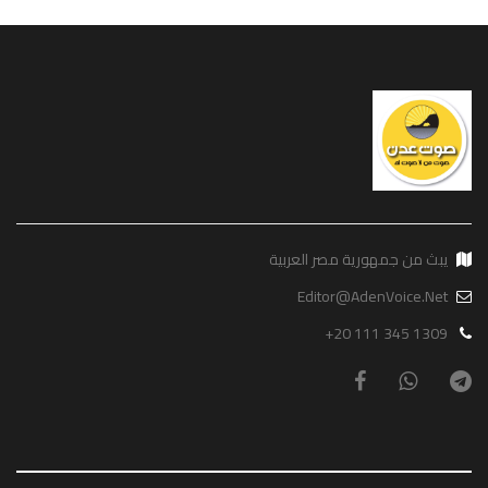
يبث من جمهورية مصر العربية
Editor@AdenVoice.Net
+20 111 345 1309