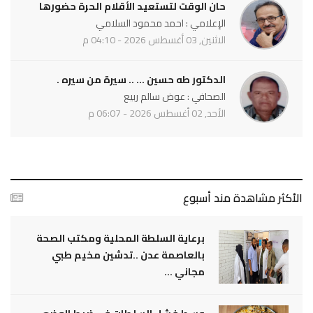
حان الوقت لتستعيد الأقلام الحرة حضورها
الإعلامي : احمد محمود السلامي
الاثنين, 03 أغسطس 2026 - 04:10 م
الدكتور طه حسين ... .. سيرة من سيره .
الصحافي : عوض سالم ربيع
الأحد, 02 أغسطس 2026 - 06:07 م
الأكثر مشاهدة مند أسبوع
برعاية السلطة المحلية ومكتب الصحة
بالعاصمة عدن ..تدشين مخيم طبي
مجاني ...