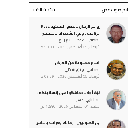
قائمة الكتاب
لام صوت عدن
روائح الزمان .. عضو الملكيه Rcsa
الزراعية . وفي الشدة انا باحميش.
الصحافي : عوض سالم ربيع
الأربعاء, 05 أغسطس 2026 - 10:03 م
افلام ممنوعة من العرض
الصحافي : واثق شاذلي
الأربعاء, 05 أغسطس 2026 - 09:59 م
غزة أولاً.. «حافظوا على إنسانيتكم»
عبد الباري طاهر
الثلاثاء, 04 أغسطس 2026 - 12:40 ص
الى الجنوبيين.. زمانك يعرفك بالناس