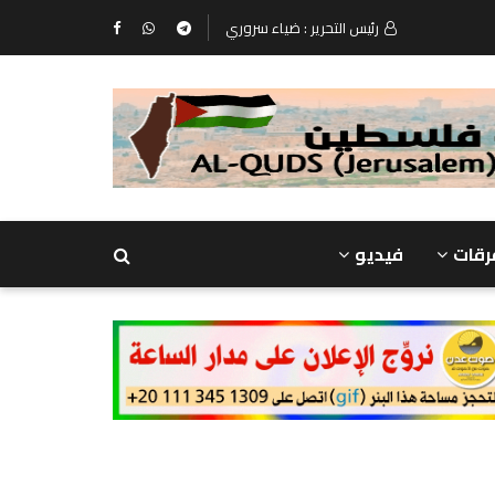
رئيس التحرير : ضياء سروري
رقات
فيديو