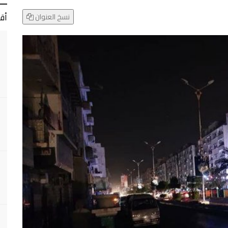
أق
نسخ العنوان