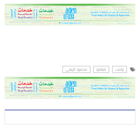
ترامب
نتنياهو
محمود الريفي