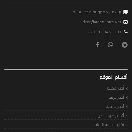
يبث من جمهورية مصر العربية
Editor@AdenVoice.Net
+20 111 345 1309
أقسام الموقع
أخبار محلية
أخبار عربية
أخبار عالمية
أقلام صوت عدن
تقارير و إستطلاعات