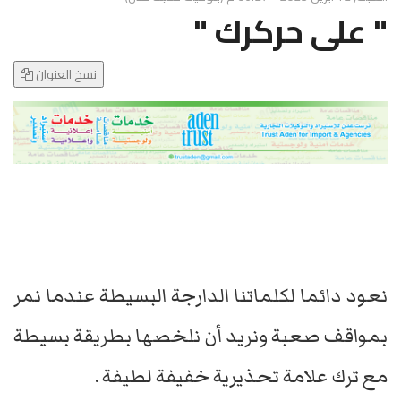
g
" على حركرك "
l
e
N
نسخ العنوان
a
v
i
g
a
t
i
o
n
نعود دائما لكلماتنا الدارجة البسيطة عندما نمر
بمواقف صعبة ونريد أن نلخصها بطريقة بسيطة
مع ترك علامة تحذيرية خفيفة لطيفة .