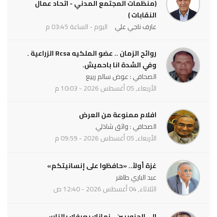
(منظمات المجتمع المدني - اتحاد عمال
النقابات )
عارف ناجي علي
اليوم - الساعة 03:45 م
روائح الزمان .. عضو الملكيه Rcsa الزراعية .
وفي الشدة انا باحميش.
الصحافي : عوض سالم ربيع
الأربعاء, 05 أغسطس 2026 - 10:03 م
افلام ممنوعة من العرض
الصحافي : واثق شاذلي
الأربعاء, 05 أغسطس 2026 - 09:59 م
غزة أولاً.. «حافظوا على إنسانيتكم»
عبد الباري طاهر
الثلاثاء, 04 أغسطس 2026 - 12:40 ص
الى الجنوبيين.. زمانك يعرفك بالناس