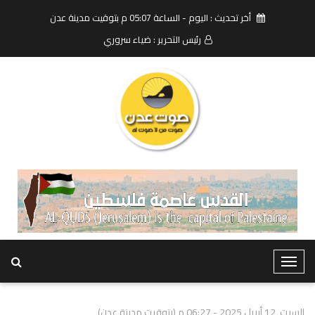
أخر تحديث : اليوم - الساعة 05:07 م بتوقيت مدينة عدن
رئيس التحرير : ضياء سروري
T
o
g
السبت, 12 أبريل 2025 - 06:27 م (بتوقيت مدينة عدن)