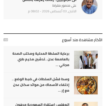
علي منصور مقراط
الاثنين, 03 أغسطس 2026 - 08:02 م
الأكثر مشاهدة مند أسبوع
برعاية السلطة المحلية ومكتب الصحة
بالعاصمة عدن ..تدشين مخيم طبي
مجاني ...
وسط فشل السلطات في ضبط الوضع ..
إختفاء الأسماك من موائد سكان عدن
مع إر ...
المغلس: إستقرار السعودية مرهون