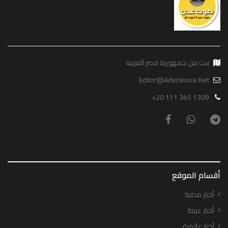
يبث من جمهورية مصر العربية
Editor@AdenVoice.Net
+20 111 345 1309
أقسام الموقع
أخبار محلية
أخبار عربية
أخبار عالمية