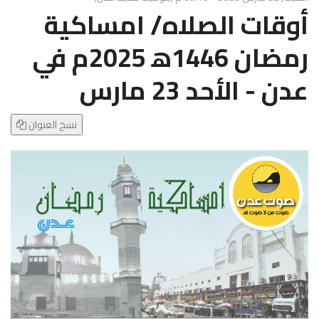
g
أوقات الصلاه/ امساكية
l
e
رمضان 1446ه‍ 2025م في
N
a
عدن - الأحد 23 مارس
v
i
g
نسخ العنوان
a
t
i
o
n