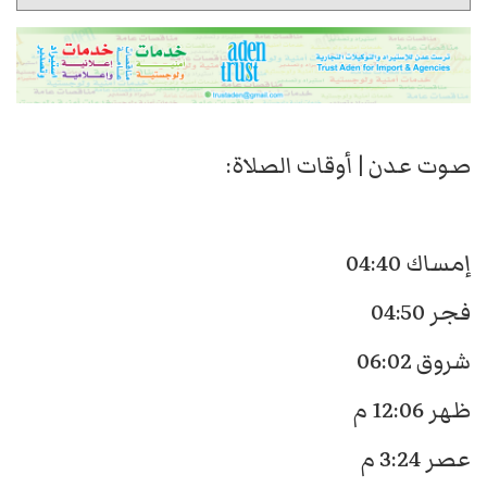
صوت عدن | أوقات الصلاة:
إمساك 04:40
فجر 04:50
شروق 06:02
ظهر 12:06 م
عصر 3:24 م