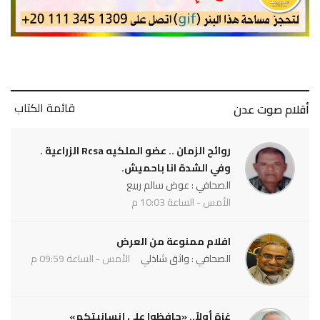
قائمة الكتاب
أقلام صوت عدن
روائح الزمان .. عضو الملكيه Rcsa الزراعية .
وفي الشدة انا باحميش.
الصحافي : عوض سالم ربيع
الأمس - الساعة 10:03 م
افلام ممنوعة من العرض
الصحافي : واثق شاذلي
الأمس - الساعة 09:59 م
غزة أولاً.. «حافظوا على إنسانيتكم»