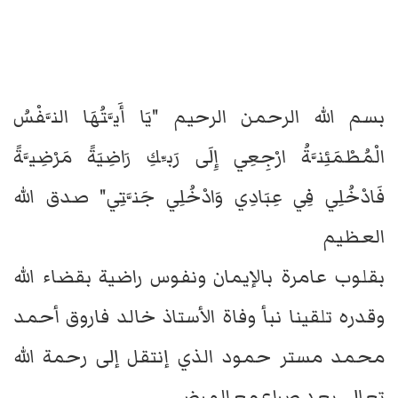
بسم الله الرحمن الرحيم "يَا أَيَّتُهَا النَّفْسُ
الْمُطْمَئِنَّةُ ارْجِعِي إِلَى رَبِّكِ رَاضِيَةً مَرْضِيَّةً
فَادْخُلِي فِي عِبَادِي وَادْخُلِي جَنَّتِي" صدق الله
العظيم
بقلوب عامرة بالإيمان ونفوس راضية بقضاء الله
وقدره تلقينا نبأ وفاة الأستاذ خالد فاروق أحمد
محمد مستر حمود الذي إنتقل إلى رحمة الله
تعالى بعد صراع مع المرض.