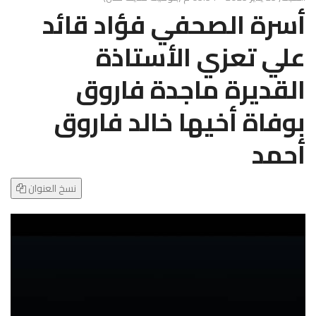
g
أسرة الصحفي فؤاد قائد
l
e
علي تعزي الأستاذة
N
a
القديرة ماجدة فاروق
v
i
بوفاة أخيها خالد فاروق
g
a
أحمد
t
i
o
نسخ العنوان
n