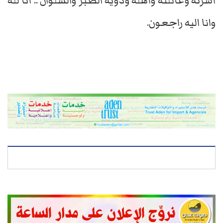
أسرته وعائلته وأهله وذويه الصبر والسلوان .. أنا لله
وانا اليه راجعون.