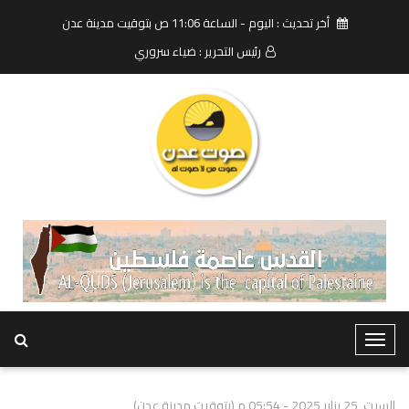
أخر تحديث : اليوم - الساعة 11:06 ص بتوقيت مدينة عدن
رئيس التحرير : ضياء سروري
T
o
g
السبت, 25 يناير 2025 - 05:54 م (بتوقيت مدينة عدن)