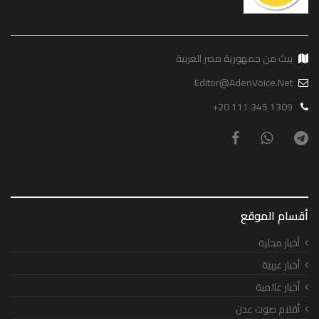
يبث من جمهورية مصر العربية
Editor@AdenVoice.Net
+20 111 345 1309
أقسام الموقع
أخبار محلية
أخبار عربية
أخبار عالمية
أقلام صوت عدن