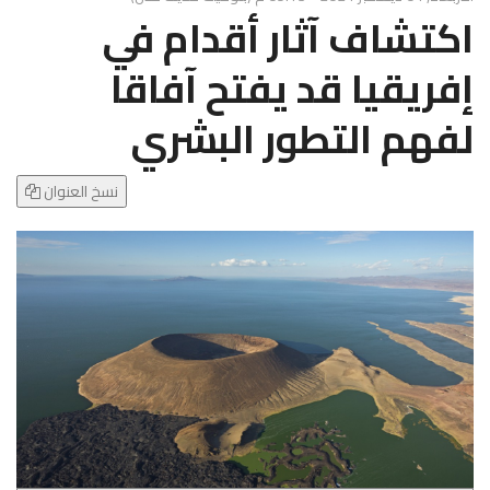
g
اكتشاف آثار أقدام في
l
e
إفريقيا قد يفتح آفاقا
N
a
لفهم التطور البشري
v
i
g
نسخ العنوان
a
t
i
o
n