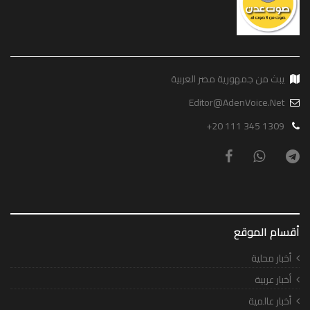
يبث من جمهورية مصر العربية
Editor@AdenVoice.Net
+20 111 345 1309
أقسام الموقع
أخبار محلية
أخبار عربية
أخبار عالمية