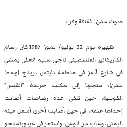
صوت عدن | ثقافة وفن:
ظهيرة يوم 22 يوليو/ تموز 1987 كان رسام
الكاريكاتير الفلسطيني ناجي سليم العلي يمشي
في شارع آيفز في منطقة نايتس بريدج (وسط
لندن)، متجها إلى مكتب جريدة "القبس"
الكويتية، حين تلقى عدة رصاصات أصابت
إحداها عنقه، في حين أصابت أخرى أسفل عينه
اليمنى، وغاب عن الوعي، واستمر في غيبوبته نحو