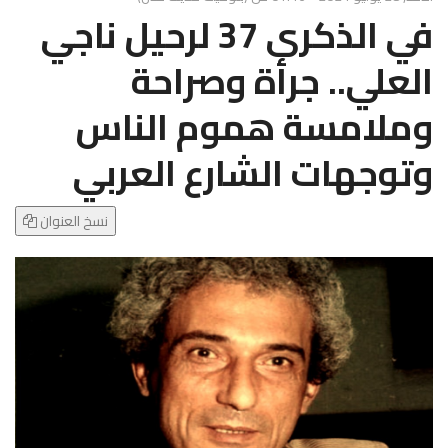
g
في الذكرى 37 لرحيل ناجي
l
e
العلي.. جرأة وصراحة
N
a
وملامسة هموم الناس
v
i
وتوجهات الشارع العربي
g
a
t
نسخ العنوان
i
o
n