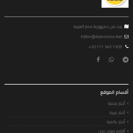
يبث من جمهورية مصر العربية
Editor@AdenVoice.Net
+20 111 345 1309
أقسام الموقع
أخبار محلية
أخبار عربية
أخبار عالمية
أقلام صوت عدن