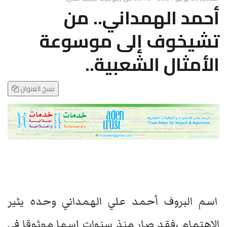
g
أحمد الهمداني.. من
l
e
تشيخوف إلى موسوعة
N
a
الأمثال الشعبية..
v
i
g
نسخ العنوان
a
t
i
o
n
اسم البروف أحمد علي الهمداني وحده يثير
الاهتمام ،فقد صار منذ سنوات إسما موثوقا في