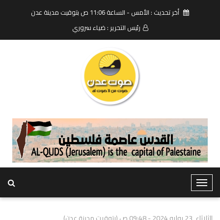
أخر تحديث : الأمس - الساعة 11:06 ص بتوقيت مدينة عدن
رئيس التحرير : ضياء سروري
T
o
g
الثلاثاء, 23 يوليو 2024 - 09:48 ص (بتوقيت مدينة عدن)