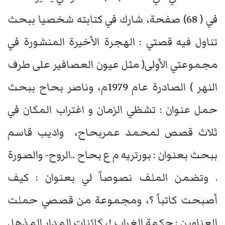
في ( 68) صفحة، شارك في كتابته شخصيا ببحث
تناول فيه قصتي : الهجرة الأخيرة المنشورة في
مجموعتي الأولى( مثل عيون العصافير على طرف
النهر ) الصادرة عام 1979م، وناصر بحاح ببحث
حمل عنوان : تشظي الزمان و اغتراب المكان في
ثلاث قصص لمحمد عمربحاح، واديب قاسم
ببحث بعنوان : بورتريه م ع بحاح ..الروح- والصورة
. وتضمن الملف نصوصاً لي بعنوان : كيف
أصبحت كاتباً ؟، ومجموعة من قصصي حملت
العناوين : حكمة الغراب !، كائنات المدار المذهل