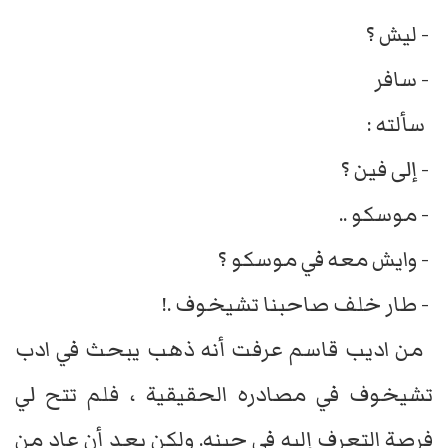
- ليش ؟
- سافر
سألته :
- إلى فين ؟
- موسكو ..
- وايش معه في موسكو ؟
- طار خلف صاحبنا تشيخوف .!
من اديب قاسم عرفت أنه ذهب يبحث في ادب
تشيخوف في مصادره الحقيقية ، فلم تتح لي
فرصة التعرف إليه في حينه. ولكن بعد أن عاد من