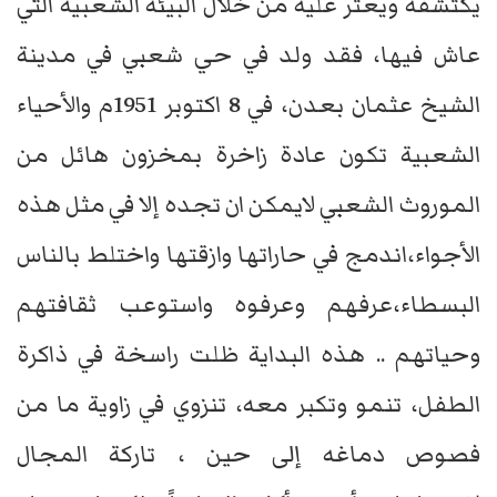
يكتشفه ويعثر عليه من خلال البيئة الشعبية التي
عاش فيها، فقد ولد في حي شعبي في مدينة
الشيخ عثمان بعدن، في 8 اكتوبر 1951م والأحياء
الشعبية تكون عادة زاخرة بمخزون هائل من
الموروث الشعبي لايمكن ان تجده إلا في مثل هذه
الأجواء،اندمج في حاراتها وازقتها واختلط بالناس
البسطاء،عرفهم وعرفوه واستوعب ثقافتهم
وحياتهم .. هذه البداية ظلت راسخة في ذاكرة
الطفل، تنمو وتكبر معه، تنزوي في زاوية ما من
فصوص دماغه إلى حين ، تاركة المجال