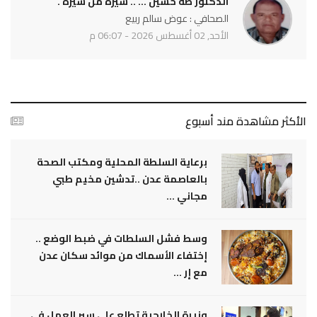
الدكتور طه حسين ... .. سيرة من سيره .
الصحافي : عوض سالم ربيع
الأحد, 02 أغسطس 2026 - 06:07 م
الأكثر مشاهدة مند أسبوع
برعاية السلطة المحلية ومكتب الصحة
بالعاصمة عدن ..تدشين مخيم طبي
مجاني ...
وسط فشل السلطات في ضبط الوضع ..
إختفاء الأسماك من موائد سكان عدن
مع إر ...
وزيرة الخارجية تطلع على سير العمل في