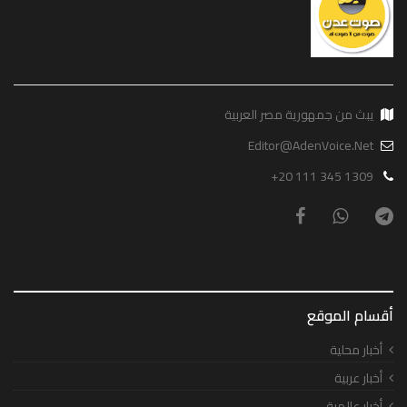
يبث من جمهورية مصر العربية
Editor@AdenVoice.Net
+20 111 345 1309
أقسام الموقع
أخبار محلية
أخبار عربية
أخبار عالمية