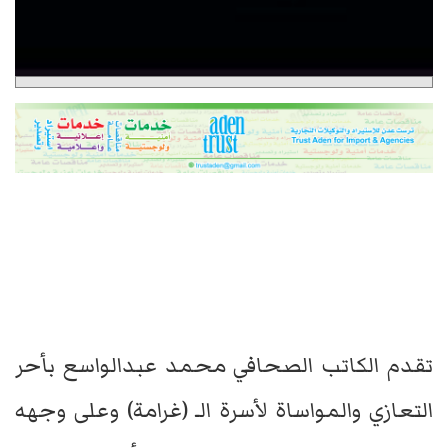
تقدم الكاتب الصحافي محمد عبدالواسع بأحر
التعازي والمواساة لأسرة الـ (غرامة) وعلى وجهه