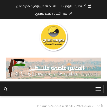
أخر تحديث : اليوم - الساعة 04:55 ص بتوقيت مدينة عدن
رئيس التحرير : ضياء سروري
T
o
g
الأحد, 23 يونيو 2024 - 01:58 م (بتوقيت مدينة عدن)