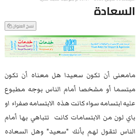
g
السعادة
l
e
N
نسخ العنوان
a
v
i
g
a
t
​مامعنى أن تكون سعيدا هل معناه أن تكون
i
o
مبتسما أو مشخصا أمام الناس بوجه مطبوع
n
عليه ابتسامه سواء كانت هذه الابتسامه صفراء او
باي لون من الابتسامات كانت تتباهي بها أمام
الناس لتقول لهم بأنك "سعيد" وهل السعاده