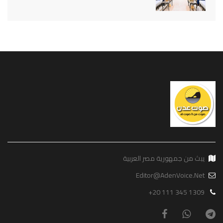
يبث من جمهورية مصر العربية
Editor@AdenVoice.Net
+20 111 345 1309