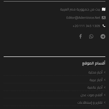
يبث من جمهورية مصر العربية
Editor@AdenVoice.Net
+20 111 345 1309
أقسام الموقع
أخبار محلية
أخبار عربية
أخبار عالمية
أقلام صوت عدن
تقارير و إستطلاعات