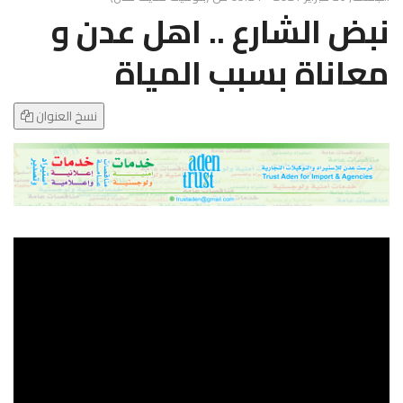
g
نبض الشارع .. اهل عدن و
l
e
معاناة بسبب المياة
N
a
v
نسخ العنوان
i
g
a
t
i
o
n