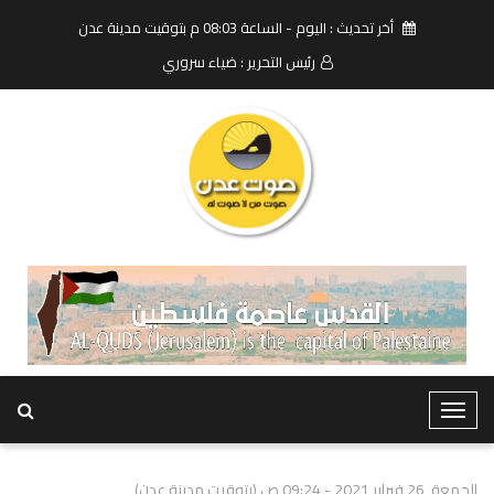
أخر تحديث : اليوم - الساعة 08:03 م بتوقيت مدينة عدن
رئيس التحرير : ضياء سروري
T
o
g
الجمعة, 26 فبراير 2021 - 09:24 ص (بتوقيت مدينة عدن)