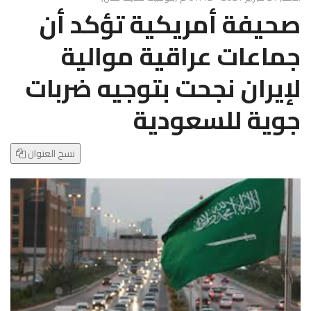
g
صحيفة أمريكية تؤكد أن
l
e
جماعات عراقية موالية
N
a
لإيران نجحت بتوجيه ضربات
v
i
جوية للسعودية
g
a
t
نسخ العنوان
i
o
n