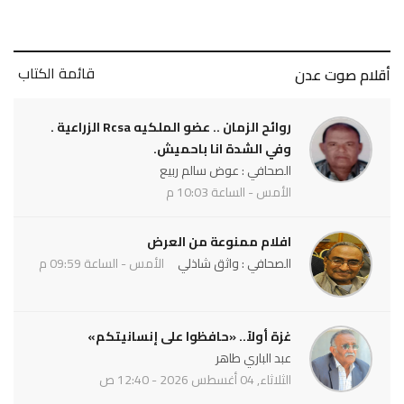
قائمة الكتاب
أقلام صوت عدن
روائح الزمان .. عضو الملكيه Rcsa الزراعية .
وفي الشدة انا باحميش.
الصحافي : عوض سالم ربيع
الأمس - الساعة 10:03 م
افلام ممنوعة من العرض
الصحافي : واثق شاذلي
الأمس - الساعة 09:59 م
غزة أولاً.. «حافظوا على إنسانيتكم»
عبد الباري طاهر
الثلاثاء, 04 أغسطس 2026 - 12:40 ص