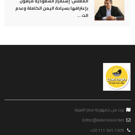
المغلس: إستقرار السعودية مرهون
بإعترافها بسيادة اليمن الكاملة وعدم
الت ...
يبث من جمهورية مصر العربية
Editor@AdenVoice.Net
+20 111 345 1309