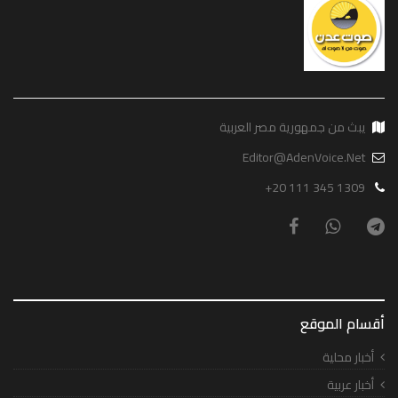
يبث من جمهورية مصر العربية
Editor@AdenVoice.Net
+20 111 345 1309
أقسام الموقع
أخبار محلية
أخبار عربية