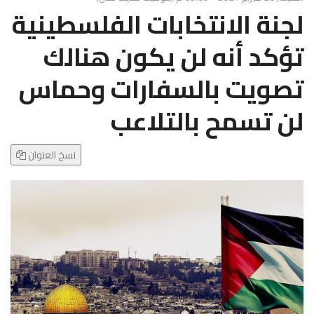
g
لجنة الانتخابات الفلسطينية
l
e
تؤكد أنه لن يكون هنالك
N
a
تصويت بالسفارات وحماس
v
i
لن تسمح بالتلاعب
g
a
t
نسخ العنوان
i
o
n