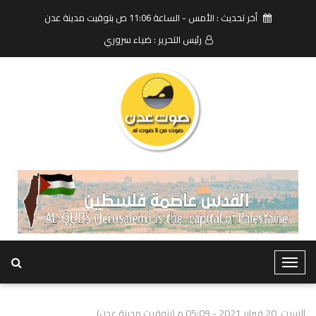
أخر تحديث : الأمس - الساعة 11:06 ص بتوقيت مدينة عدن
رئيس التحرير : ضياء سروري
T
o
g
السبت, 20 فبراير 2021 - 05:09 م (بتوقيت مدينة عدن)