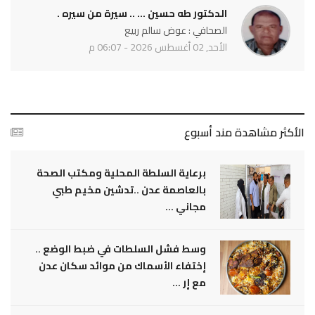
الدكتور طه حسين ... .. سيرة من سيره .
الصحافي : عوض سالم ربيع
الأحد, 02 أغسطس 2026 - 06:07 م
الأكثر مشاهدة مند أسبوع
برعاية السلطة المحلية ومكتب الصحة
بالعاصمة عدن ..تدشين مخيم طبي
مجاني ...
وسط فشل السلطات في ضبط الوضع ..
إختفاء الأسماك من موائد سكان عدن
مع إر ...